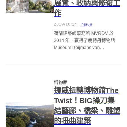
展覽、收納與修復工
作
2019/10/14
|
hsiun
荷蘭建築師事務所 MVRDV 於
2014 年，贏得了鹿特丹博物館
Museum Boijmans van
Beuningen (簡稱：MBVB ) 的新
館競圖比賽，將在鹿特丹打造出
全世界第一座對外開放的藝術倉
庫 (Art Depot)。M...
博物館
挪威扭轉博物館The
Twist！BIG操刀集
結藝廊、橋梁、雕塑
的扭曲建築