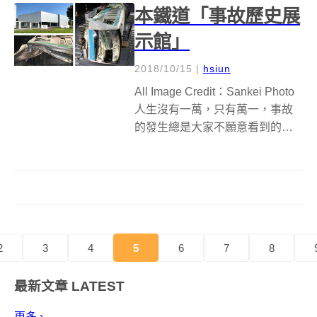
本鐵道「事故歷史展
示館」
2018/10/15
|
hsiun
All Image Credit：Sankei Photo
人生沒有一萬，只有萬一，事故
的發生總是大家不願意看到的，
重要的是能夠從錯誤中反省、學
習，記取教訓。日本火車業者每
天負責運輸上百萬民眾，對安全
的慎重可想而知，最近 JR East
完...
2
3
4
5
6
7
8
最新文章
LATEST
更多 ›