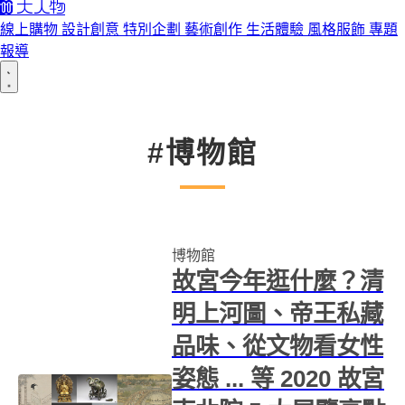
線上購物
設計創意
特別企劃
藝術創作
生活體驗
風格服飾
專題
報導
#博物館
博物館
故宮今年逛什麼？清
明上河圖、帝王私藏
品味、從文物看女性
姿態 ... 等 2020 故宮