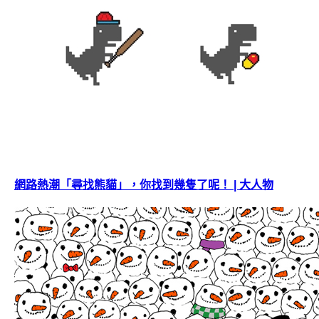
網路熱潮「尋找熊貓」，你找到幾隻了呢！ | 大人物