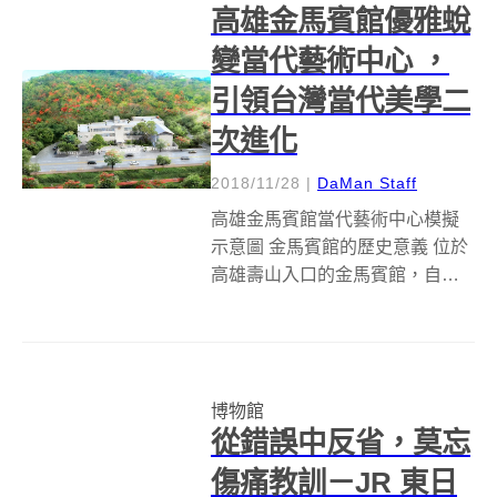
高雄金馬賓館優雅蛻
界著名的建築設計...
變當代藝術中心 ，
引領台灣當代美學二
次進化
2018/11/28
|
DaMan Staff
高雄金馬賓館當代藝術中心模擬
示意圖 金馬賓館的歷史意義 位於
高雄壽山入口的金馬賓館，自
1958 年金門八二三炮戰隔年由高
雄市府籌建，於 1967 年由軍人之
友社興建後捐贈予國防部，是民
國五十到七十年代的台灣青年至
博物館
金門、馬祖服役前，往返外島...
從錯誤中反省，莫忘
傷痛教訓－JR 東日