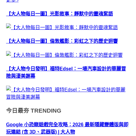
【大人物每日一圖】光影敘事：靜默中的靈魂絮語
【大人物每日一圖】倫敦艦影：彩虹之下的歷史迴響
【大人物今日發明】福特Edsel：一場汽車設計的華麗冒
險與淒美謝幕
今日最夯
TRENDING
Google 小恐龍遊戲完全攻略：2026 最新隱藏變體版與即
玩連結 (含 3D、武器版) | 大人物