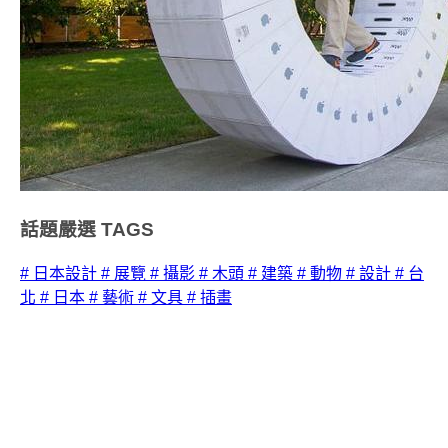
話題嚴選
TAGS
# 日本設計
# 展覽
# 攝影
# 木頭
# 建築
# 動物
# 設計
# 台
北
# 日本
# 藝術
# 文具
# 插畫