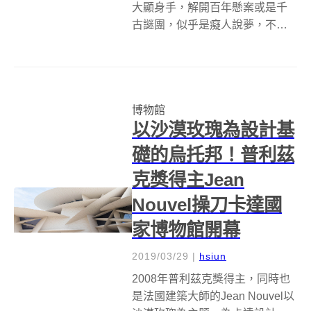
大顯身手，解開百年懸案或是千
古謎團，似乎是癡人說夢，不過
從現在起到 10 月 5 日，白金漢宮
的女王畫廊（Queen's Gallery）
將變身成密室，歡迎大家前來破
解達文西的密碼，從密室脫逃出
博物館
去！ 這是英國皇家...
以沙漠玫瑰為設計基
礎的烏托邦！普利茲
克獎得主Jean
Nouvel操刀卡達國
家博物館開幕
2019/03/29
|
hsiun
2008年普利茲克獎得主，同時也
是法國建築大師的Jean Nouvel以