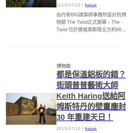
2019/07/22
|
hsiun
由丹麥BIG建築師事務所設計的博
物館 The Twist正式開幕，The
Twist 位於挪威奧斯陸北方約80公
里處，占地1000平方公尺，是挪
威 Kistefos 工業博物館和雕塑公
園的一部分。 Kistefos 雕塑公園
是挪威商人和藝術...
博物館
都是保溫鋁板的錯？
街頭普普藝術大師
Keith Haring送給阿
姆斯特丹的壁畫塵封
30 年重建天日！
2019/07/18
|
hsiun