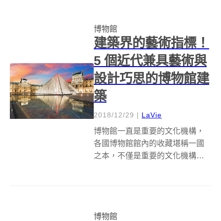
所拿下，這間博物館是首爾政府...
博物館
建築界的藝術指標！
5 個近代兼具藝術與
設計巧思的博物館建
築
2018/12/29
|
LaVie
博物館一直是重要的文化機構，
各國博物館館內的收藏堪稱一國
之本，不僅是重要的文化機構，
亦身負教育、娛樂與文化指標涵
義。而博物館本身就是一件極具
亮眼的建築藝術品。世界各地有
哪些著名的博物館建築是你一定
博物館
要聽過的呢？這裡選擇了五棟世