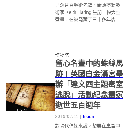
已逝普普藝術先鋒、街頭塗鴉藝
術家 Keith Haring 生前一幅大型
壁畫，在被隱藏了三十多年後，
終於在 2018 年 6 月時，與大家見
面。Haring 在 40 英呎（約 12.2
公尺）高的牆壁上，畫了一個無
臉人騎在某個很像是狗和海...
博物館
留心名畫中的蛛絲馬
跡！英國白金漢宮舉
辦「達文西主題密室
逃脫」活動紀念畫家
逝世五百週年
2019/07/11
|
hsiun
對現代偵探來說，想要在皇宮中