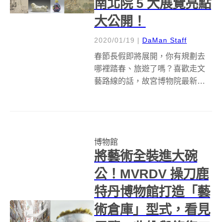
南北院 5 大展覽亮點
大公開！
2020/01/19
|
DaMan Staff
春節長假即將展開，你有規劃去
哪裡踏春、旅遊了嗎？喜歡走文
藝路線的話，故宮博物院最新公
布的南北院展覽檔中，從人氣國
寶、書畫名品、明清宮廷藏書、
盛清琺瑯彩瓷，到蒙藏四大活
佛、梵蒂岡宗座圖書館珍藏等宗
博物館
教特展，展覽內容縱跨歷代、橫
將藝術全裝進大碗
越東西，非常適合喜...
公！MVRDV 操刀鹿
特丹博物館打造「藝
術倉庫」型式，看見