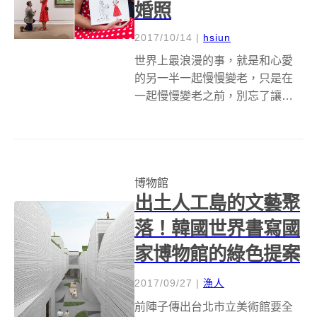
婚照
2017/10/14
|
hsiun
世界上最浪漫的事，就是和心愛
的另一半一起慢慢變老，只是在
一起慢慢變老之前，別忘了讓對
方收下你的膝蓋以及求婚宣言
喔！一名本名為Chris的網友
krysxvi，就在紐約大都會博物館
(Metropolitan Museum of Art)，為
博物館
女友...
出土人工島的文藝聚
落！韓國世界書寫國
家博物館的綠色提案
2017/09/27
|
漁人
前陣子傳出台北市立美術館要全