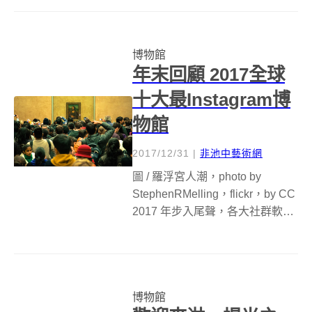
充滿奇想，生活一切都靠前衛科
技打點的風貌，但不可否認的是
它仍舊一點一滴地慢慢成長進
博物館
化，像是去年由丹麥建築...
年末回顧 2017全球
十大最Instagram博
物館
2017/12/31
|
非池中藝術網
圖 / 羅浮宮人潮，photo by
StephenRMelling，flickr，by CC
2017 年步入尾聲，各大社群軟體
紛紛發布年度總回顧。近日
Instagram 根據用戶標註的標籤量
（#hashtag），釋出「year in ...
博物館