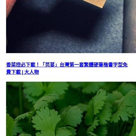
香菜控必下載！「芫荽」台灣第一套繁體硬筆楷書字型免
費下載 | 大人物