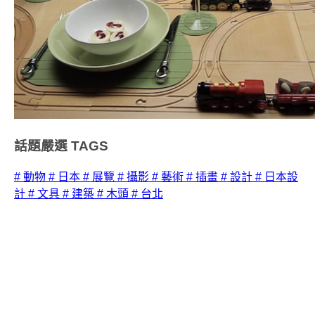
話題嚴選
TAGS
# 動物
# 日本
# 展覽
# 攝影
# 藝術
# 插畫
# 設計
# 日本設
計
# 文具
# 建築
# 木頭
# 台北