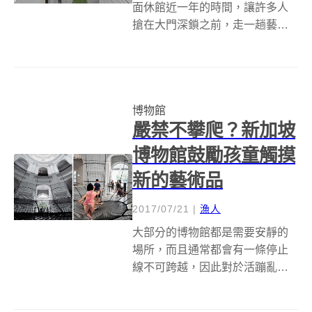
面休館近一年的時間，讓許多人
搶在大門深鎖之前，走一趟藝術
文化之旅，用眼睛記住現在的北
美館。美術館或博物館在大家的
印象中，應該就是一棟大大的多
層樓空間，觀眾必須走進室內，
博物館
才能夠欣賞各式各樣的展覽，但
嚴禁不攀爬？新加坡
韓國這件博物館建...
博物館鼓勵孩童觸摸
新的藝術品
2017/07/21
|
漁人
大部分的博物館都是需要安靜的
場所，而且通常都會有一條停止
線不可跨越，因此對於活蹦亂跳
的小孩來說，博物館等同於無聊
的大人景點。然而，新加坡國家