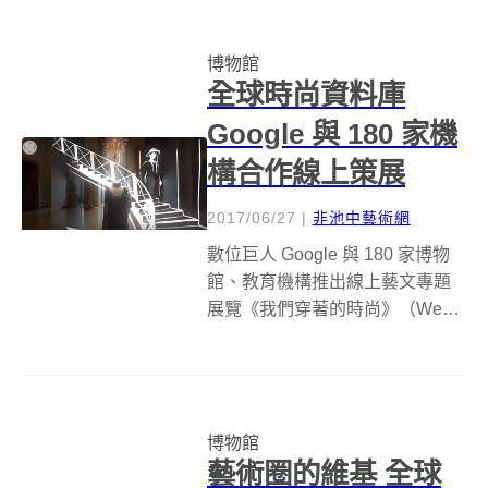
博物館（NMS）最近就展出一個
網狀的裝置藝術，邀請大小朋友
博物館
一同觸摸、踩踏它往上爬！ 法國
全球時尚資料庫
創意公司 A...
Google 與 180 家機
構合作線上策展
2017/06/27
|
非池中藝術網
數位巨人 Google 與 180 家博物
館、教育機構推出線上藝文專題
展覽《我們穿著的時尚》（We
Wear Culture：The stories
behind what we wear），在
Google 藝術與文化（Google Ar...
博物館
藝術圈的維基 全球