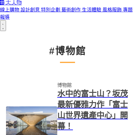
線上購物
設計創意
特別企劃
藝術創作
生活體驗
風格服飾
專題
報導
#博物館
博物館
水中的富士山？坂茂
最新優雅力作「富士
山世界遺產中心」開
幕！