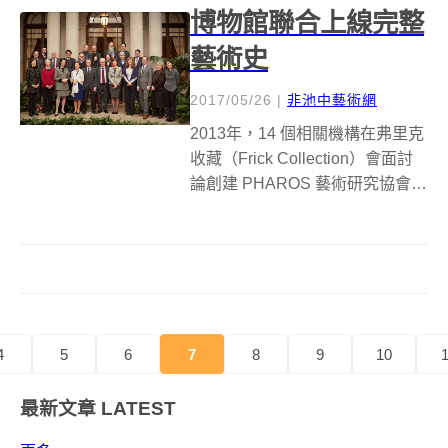
博物館聯合上線完整
藝術史
2017/05/26
|
非池中藝術網
2013年，14 個相關機構在弗里克
收藏（Frick Collection）會面討
論創建 PHAROS 藝術研究協會。
Photo: Michael Bodycomb. 接觸
藝術史不再那麼難！未來，藝術
相關學生、教授、研究者有機會
取得 2 千...
4
5
6
7
8
9
10
1
最新文章
LATEST