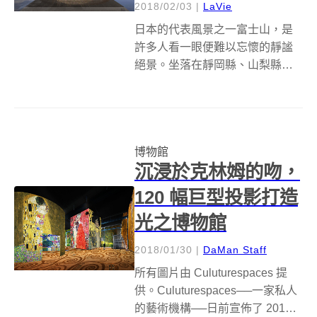
2018/02/03
|
LaVie
日本的代表風景之一富士山，是
許多人看一眼便難以忘懷的靜謐
絕景。坐落在靜岡縣、山梨縣的
富士山，以孤傲的平頭型山，以
及山頂近乎終年白雪對比奧綠的
山座，更顯遺世獨立之美。 作為
日本國內最高峰，也是日本精神
博物館
性代表，長期以來，雄偉的自然
沉浸於克林姆的吻，
景觀也啟發了許...
120 幅巨型投影打造
光之博物館
2018/01/30
|
DaMan Staff
所有圖片由 Culuturespaces 提
供。Culuturespaces──一家私人
的藝術機構──日前宣佈了 2018