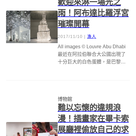
歡迎來淋一場光之
雨！阿布達比羅浮宮
璀璨開幕
2017/11/10
|
漁人
All images © Louvre Abu Dhabi
最近在阿拉伯聯合大公國出現了
十分巨大的白色蛋體，是巴黎羅
浮宮和法國建築師 Jean Nouvel
聯手打造的阿布達比羅浮宮，終
於在耗費十年的興建過程後，於 8
日開幕，法國總統馬克...
博物館
難以忘懷的違規浪
漫！插畫家在畢卡索
展廳裡偷放自己的求