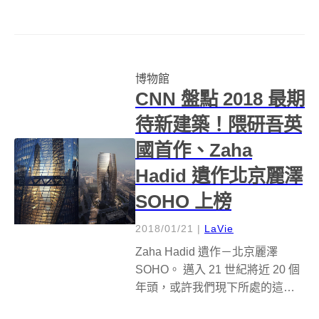
年春季「光之博物館（Atelier des
Lumières）」的開幕，這次的光
之博物館包含一系列展覽，一共
使用了 ...
博物館
CNN 盤點 2018 最期
待新建築！隈研吾英
國首作、Zaha
Hadid 遺作北京麗澤
SOHO 上榜
2018/01/21
|
LaVie
Zaha Hadid 遺作－北京麗澤
SOHO。 邁入 21 世紀將近 20 個
年頭，或許我們現下所處的這個
世界，還未進階到科幻電影中那