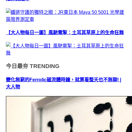
【大人物每日一圖】風馳電掣：土耳其草原上的生命狂舞
今日最夯
TRENDING
變化無窮的Ferrolic磁流體時鐘，就算看整天也不無聊! |
大人物