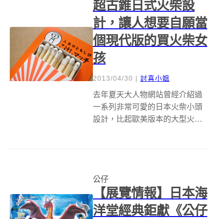
超古錐日式火柴設
家分享公...
計，讓人想要自願當
個現代版的買火柴女
孩
2013/04/30
|
討喜小姐
去年夏天大人物網站曾經介紹過
一系列非常可愛的日本火柴小頭
設計，比起歐美版本的大型火柴
堆疊雕塑，這些小小的火柴頭更
顯得充滿日式風味，由「こけし
マッチ」工作室設計的這些小火
柴，以往我們只能從網路上看看
公仔
照片，現在已經可以買得到了！
【展覽情報】日本海
在 2000 ...
洋堂經典鉅獻《公仔