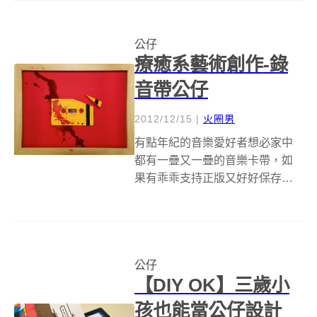
料鋁罐可都是創作的好素材，而
且所做出的作品真是精細到令人
公仔
讚嘆啊！ 不管是可愛的電玩角色
療癒系藝術創作-錄
瑪莉歐和...
音帶公仔
2012/12/15
|
火圈男
有點年紀的音樂愛好者想必家中
都有一疊又一疊的音樂卡帶，如
果有乖乖支持正版又好好保存，
或許這些卡帶到現在都還能夠
聽，不過難的是去哪裡找播放錄
音帶的機器呢？就更別說品質良
莠物不齊的盜版專輯大概聽沒幾
公仔
次就壞了，這些不環保的塑膠卡
【DIY OK】三歲小
帶除了堆在家中角落...
孩也能當公仔設計