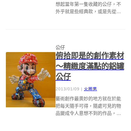
想起當年第一隻收藏的公仔，不
外乎就是些經典款，或是先從自
己喜歡的動漫角色著手，隨著荷
包越來越薄款式越出越多，慢慢
的可能會開始選購電影的經典角
色，或是名人公仔等等&hellip; 一
公仔
些很有錢的企業家，買膩了古
俯拾即是的創作素材
董，買...
～精緻度滿點的鋁罐
公仔
2013/01/09
|
火圈男
藝術創作最奧妙的地方就在於能
把每天隨手可得，隨處可見的物
品變成令人意想不到的作品，像
是在日本模型藝術家Makaon的眼
裡，這些你我平常喝完就丟的飲