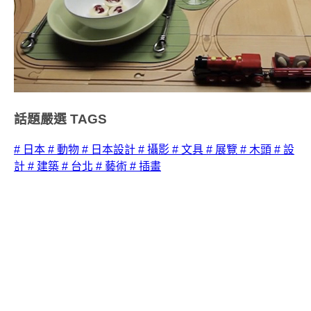
話題嚴選
TAGS
# 日本
# 動物
# 日本設計
# 攝影
# 文具
# 展覽
# 木頭
# 設
計
# 建築
# 台北
# 藝術
# 插畫