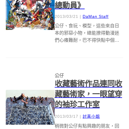
總動員》
2013/03/21
|
DaMan Staff
公仔、食玩、模型，這些來自日
本的邪惡小物，總能撩得動漫迷
們心癢難耐，巴不得快點中個樂
透，然後包一艘船把它們統統帶
回家珍藏！不過與其乾等樂透，
還不如直接到《公仔總動員》的
展覽會場親眼目睹經典公仔們的
公仔
身影吧！ 即將在台灣科學教育館
收藏藝術作品連同收
展出的《公仔總...
藏藝術家，一眼望穿
的袖珍工作室
2013/03/17
|
討喜小姐
稍微對公仔有點興趣的朋友，回