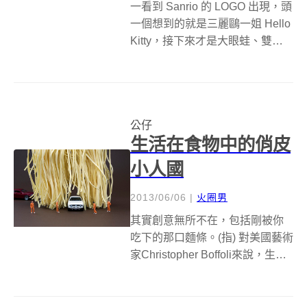
一看到 Sanrio 的 LOGO 出現，頭
一個想到的就是三麗鷗一姐 Hello
Kitty，接下來才是大眼蛙、雙子
星、酷企鵝等等一樣也紅到翻天
的卡通人物，這些卡通角色清一
色都是真正由動物發想出來的角
色，但現在三麗鷗可能想要走出
公仔
點不一樣的方...
生活在食物中的俏皮
小人國
2013/06/06
|
火圈男
其實創意無所不在，包括剛被你
吃下的那口麵條。(指) 對美國藝術
家Christopher Boffoli來說，生活
中的任何一樣小物品都有可能觸
發創意，因為他最擅長將微型人
偶融入人類世界中，呈現活潑俏