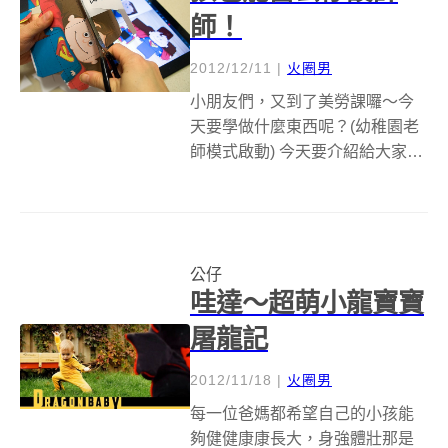
師！
2012/12/11
|
火圈男
小朋友們，又到了美勞課囉～今
天要學做什麼東西呢？(幼稚園老
師模式啟動) 今天要介紹給大家一
個既環保，又有創意，身為科技
宅小孩絕對不能錯過的紙盒公
仔！雖然網路上已經有許多紙盒
公仔的樣版供網友們下載，不過
公仔
動手玩創意的精神當然不只是把
哇達～超萌小龍寶寶
紙板剪下黏起...
屠龍記
2012/11/18
|
火圈男
每一位爸媽都希望自己的小孩能
夠健健康康長大，身強體壯那是