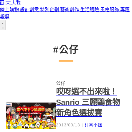
線上購物
設計創意
特別企劃
藝術創作
生活體驗
風格服飾
專題
報導
#公仔
公仔
哎呀選不出來啦！
Sanrio 三麗鷗食物
新角色選拔賽
2013/09/13
|
討喜小姐