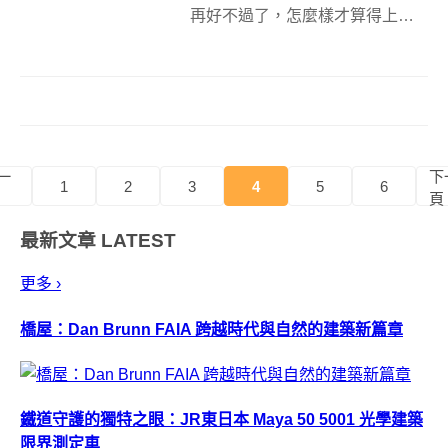
再好不過了，怎麼樣才算得上是
身強體壯呢？像李小龍如何，最
好還能像他一樣有高超武功來保
護自己，若是從小培養他的正義
感，還能出村莊屠殺惡龍，等等...
能夠屠殺惡龍還算是小孩子嗎？
法裔加拿...
一
下
1
2
3
4
5
6
頁
最新文章
LATEST
更多 ›
橋屋：Dan Brunn FAIA 跨越時代與自然的建築新篇章
鐵道守護的獨特之眼：JR東日本 Maya 50 5001 光學建築
限界測定車