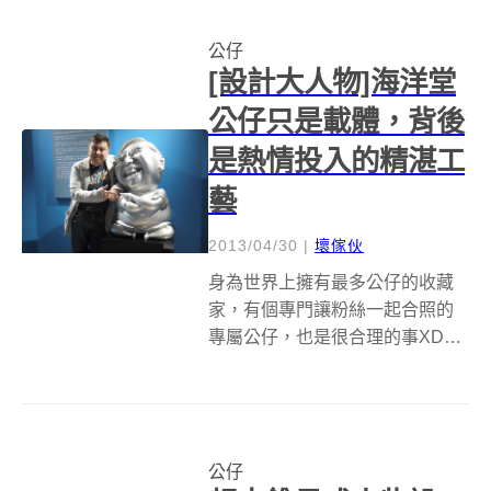
皮的小人國。在最近推出的新書
公仔
「Big App...
[設計大人物]海洋堂
公仔只是載體，背後
是熱情投入的精湛工
藝
2013/04/30
|
壞傢伙
身為世界上擁有最多公仔的收藏
家，有個專門讓粉絲一起合照的
專屬公仔，也是很合理的事XD。
&nbsp;海洋堂社長宮脇修一收集
了超過三萬個以上公仔、自己親
手組裝過五千多個模型，具有公
司經營者、原型製作師和收藏家
公仔
等多重身份，應該是很適合跟大