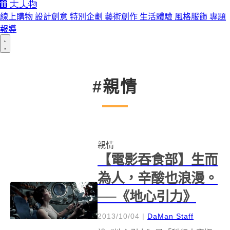
線上購物
設計創意
特別企劃
藝術創作
生活體驗
風格服飾
專題
報導
#親情
親情
【電影吞食部】生而
為人，辛酸也浪漫。
──《地心引力》
2013/10/04
|
DaMan Staff