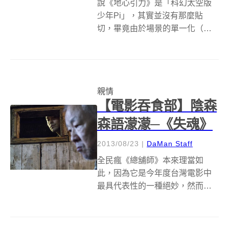
說《地心引力》是「科幻太空版
少年Pi」，其實並沒有那麼貼
切，畢竟由於場景的單一化（宇
宙中與太空艙裡），以致視覺上
的象徵及寄寓力不如又是大船小
舟又是汪洋荒島般的豐沛，但是
敬請放心，因為導演是人稱「墨
親情
西哥三傑」之一的艾方索柯朗。
【電影吞食部】陰森
記得哈利波特系列...
森語濛濛─《失魂》
2013/08/23
|
DaMan Staff
全民瘋《總舖師》本來理當如
此，因為它是今年度台灣電影中
最具代表性的一種絕妙，然而
《失魂》必定也表現出另一種絕
妙，只要你願意承認所謂「本土
創意」在「俚俗、有梗、搞笑」