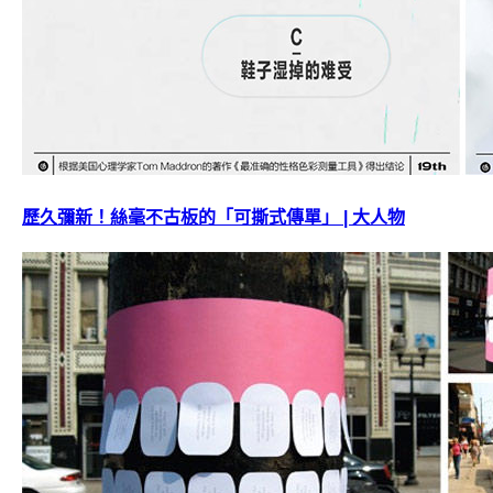
歷久彌新！絲毫不古板的「可撕式傳單」 | 大人物