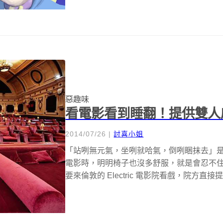
惡趣味
看電影看到睡翻！提供雙人
2014/07/26
|
討喜小姐
「站咧無元氣，坐咧就哈氣，倒咧睏抹去」
電影時，明明椅子也沒多舒服，就是會忍不
要來倫敦的 Electric 電影院看戲，院方直