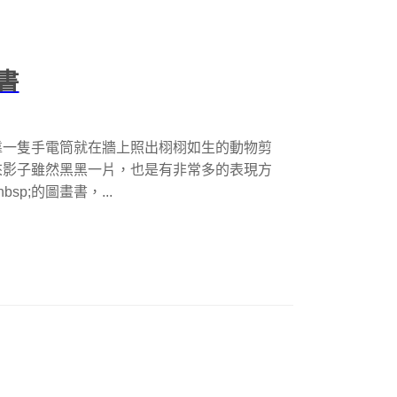
書
靠一隻手電筒就在牆上照出栩栩如生的動物剪
來影子雖然黑黑一片，也是有非常多的表現方
nbsp;的圖畫書，...