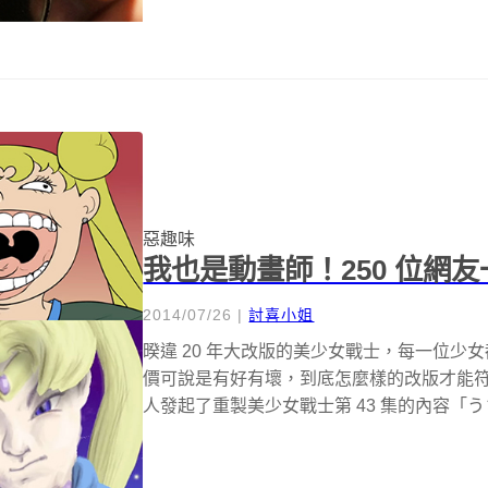
惡趣味
我也是動畫師！250 位網
2014/07/26
|
討喜小姐
暌違 20 年大改版的美少女戰士，每一位
價可說是有好有壞，到底怎麼樣的改版才能符合大
人發起了重製美少女戰士第 43 集的內容「うさ