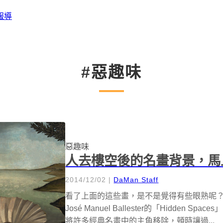
報導
#惡趣味
惡趣味
人去樓空後的名畫背景，馬
2014/12/02
|
DaMan Staff
看了上面的這些畫，是不是覺得有些眼熟呢？但.
José Manuel Ballester的「Hidde
將許多經典名畫中的主角移除，頓時讓過...