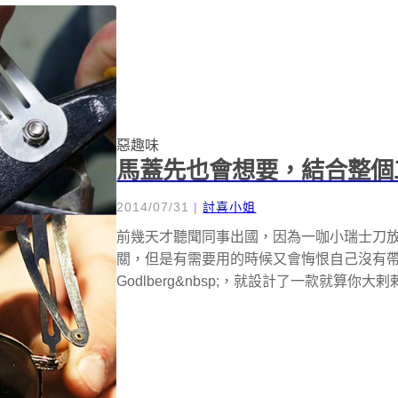
惡趣味
馬蓋先也會想要，結合整個
2014/07/31
|
討喜小姐
前幾天才聽聞同事出國，因為一咖小瑞士刀
關，但是有需要用的時候又會悔恨自己沒有帶出來，由
Godlberg&nbsp;，就設計了一款就算你大剌