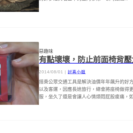
惡趣味
有點壞壞，防止前面椅背壓
2014/08/01
|
討喜小姐
搭乘公眾交通工具是解決油價年年飆升的好
以及客運，因應長途旅行，總會將座椅做得
服，坐久了還是會讓人心情煩悶屁股痠痛，
背...