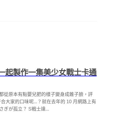
友一起製作一集美少女戰士卡通
少女都從原本有點嬰兒肥的樣子變身成錐子臉，評
家的口味呢...？就在去年的 10 月網路上有
ぎが孤立？ S戦士達...