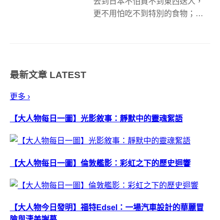
去到日本不怕買不到東西送人，
更不用怕吃不到特別的食物；日
本和菓子專門店「金精軒」在山
梨縣的一間分店，推出了一款讓
人為之瘋狂的信玄餅，就連
AKB48 成員渡邊麻友都曾經在
最新文章
LATEST
twitter 上表明非常想去嚐嚐看，
這...
更多 ›
【大人物每日一圖】光影敘事：靜默中的靈魂絮語
【大人物每日一圖】倫敦艦影：彩虹之下的歷史迴響
【大人物今日發明】福特Edsel：一場汽車設計的華麗冒
險與淒美謝幕