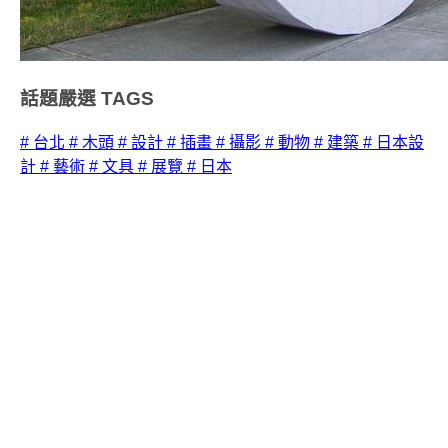
話題嚴選
TAGS
# 台北
# 木頭
# 設計
# 插畫
# 攝影
# 動物
# 建築
# 日本設
計
# 藝術
# 文具
# 展覽
# 日本