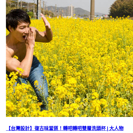
【台灣設計】復古味當道！轉吧轉吧雙層洗頭杯 | 大人物