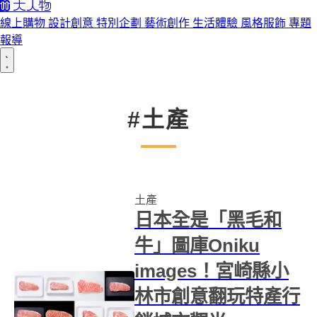
線上購物
設計創意
特別企劃
藝術創作
生活體驗
風格服飾
專題
報導
#土產
土產
日本全是「黑毛和
牛」圖庫Oniku
images！宮崎縣小
林市創意翻玩特產行