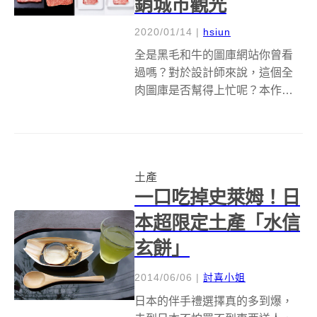
銷城市觀光
2020/01/14
|
hsiun
全是黑毛和牛的圖庫網站你曾看
過嗎？對於設計師來說，這個全
肉圖庫是否幫得上忙呢？本作為
素材的用途，如今則成為了為城
市代言的創意行銷手法。最認真
面對無俚頭點子的日本出新招，
位於九州宮崎縣的小林市最近為
土產
了推銷由當地乾淨的水、空氣、
一口吃掉史萊姆！日
自然環境所養育出...
本超限定土產「水信
玄餅」
2014/06/06
|
討喜小姐
日本的伴手禮選擇真的多到爆，