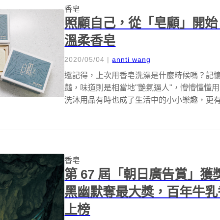
香皂
照顧自己，從「皂顧」開始
溫柔香皂
2020/05/04
|
annti wang
還記得，上次用香皂洗澡是什麼時候嗎？記
豔，味道則是相當地"艷氣逼人"，懵懵懂懂
洗沐用品有時也成了生活中的小小樂趣，更
環...
香皂
第 67 屆「朝日廣告賞」
黑幽默奪最大獎，百年牛乳
上榜