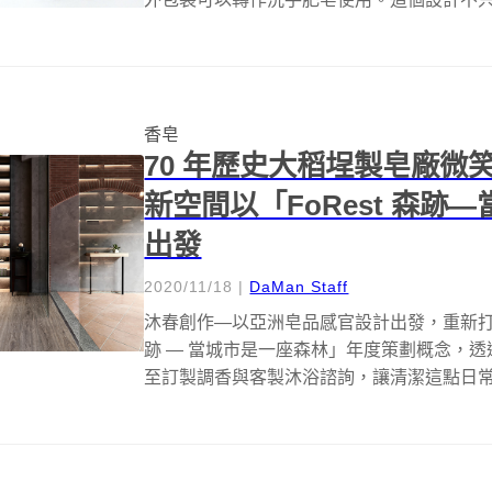
香皂
70 年歷史大稻埕製皂廠微
新空間以「FoRest 森
出發
2020/11/18
|
DaMan Staff
沐春創作—以亞洲皂品感官設計出發，重新打造
跡 — 當城市是一座森林」年度策劃概念，
至訂製調香與客製沐浴諮詢，讓清潔這點日常