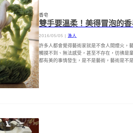
香皂
雙手要溫柔！美得冒泡的香
2016/05/05
|
漁人
許多人都會覺得藝術家就是不食人間煙火，
觸摸不到、無法感受，甚至不存在，彷彿是
都有美的事情發生，是不是藝術，藝術是不
可...