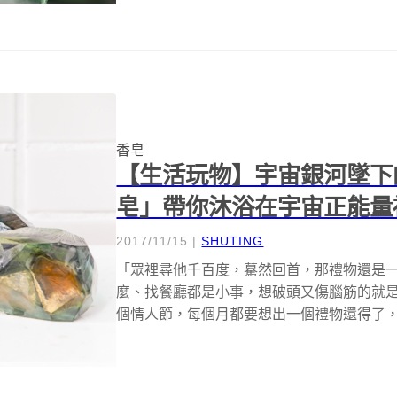
香皂
【生活玩物】宇宙銀河墜下
皂」帶你沐浴在宇宙正能量
2017/11/15
|
SHUTING
「眾裡尋他千百度，驀然回首，那禮物還是
麼、找餐廳都是小事，想破頭又傷腦筋的就是
個情人節，每個月都要想出一個禮物還得了，而且