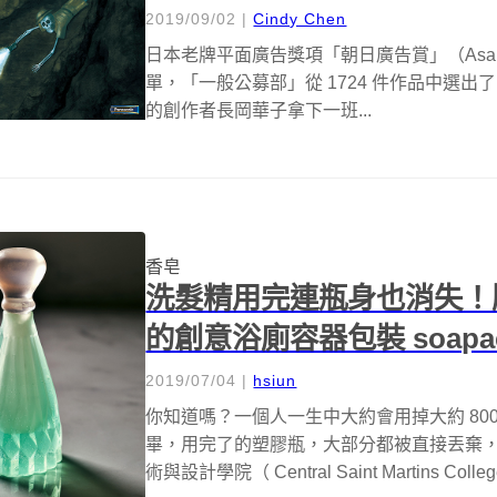
2019/09/02
|
Cindy Chen
日本老牌平面廣告獎項「朝日廣告賞」（Asahi Adv
單，「一般公募部」從 1724 件作品中選出了 2
的創作者長岡華子拿下一班...
香皂
洗髮精用完連瓶身也消失！
的創意浴廁容器包裝 soapa
2019/07/04
|
hsiun
你知道嗎？一個人一生中大約會用掉大約 80
畢，用完了的塑膠瓶，大部分都被直接丟棄
術與設計學院（ Central Saint Martins College 