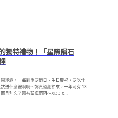
的獨特禮物！「星際隕石
裡
一團迷霧。」每到重要節日、生日慶祝，要吃什
該送什麼禮啊啊～認真過起節來，一年可有 13
別忘了還有聖誕節阿～XDD &...