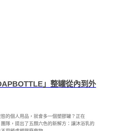
APBOTTLE」整罐從內到外
液態的個人用品，就會多一個塑膠罐？正在
 的「肥皂罐」團隊，提出了五顏六色的新解方：讓沐浴乳的
用顧慮塑膠廢棄物...