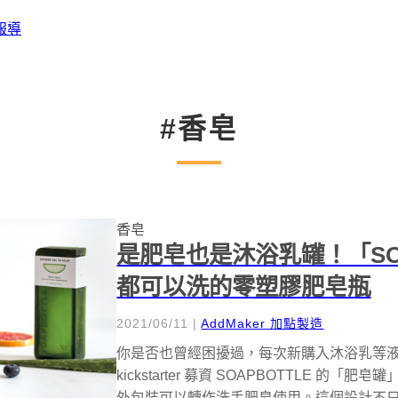
報導
#香皂
香皂
是肥皂也是沐浴乳罐！「SO
都可以洗的零塑膠肥皂瓶
2021/06/11
|
AddMaker 加點製造
你是否也曾經困擾過，每次新購入沐浴乳等
kickstarter 募資 SOAPBOTTLE
外包裝可以轉作洗手肥皂使用。這個設計不只不