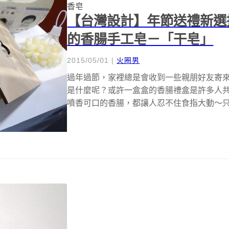
香皂
【台灣設計】年節送禮新選
的香腸手工皂－「干皂」
2015/05/01
|
火圈男
過年過節，家裡總是會收到一些親朋好友寄
是什麼呢？或許一盒盒的香腸禮盒是許多人
噴香可口的香腸，都讓人忍不住食指大動～
盒...