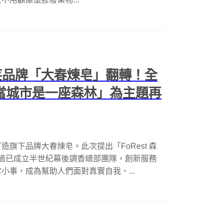
笑品牌「大春煉皂」翻轉！全
跡—當城市是一座森林」為主題再
旗下品牌大春煉皂。此次提出「FoRest 森
透過已成立半世紀幕後調香總部團隊，創新服務
小事，成為幫助人們面對真實自我、...