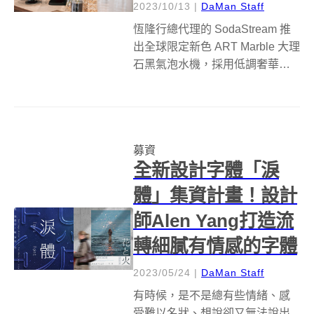
2023/10/13
|
DaMan Staff
恆隆行總代理的 SodaStream 推
出全球限定新色 ART Marble 大理
石黑氣泡水機，採用低調奢華的
黑色大理石紋設計，趣味打氣拉
桿搭配免插電設計，隨心擺放在
居家任一角落皆完美百搭，為生
活空間注入高級感！歡慶
募資
SodaStream ...
全新設計字體「淚
體」集資計畫！設計
師Alen Yang打造流
轉細膩有情感的字體
2023/05/24
|
DaMan Staff
有時候，是不是總有些情緒、感
受難以名狀、想說卻又無法說出