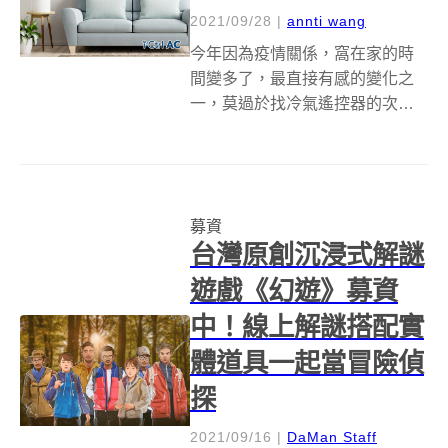
2021/09/28
|
annti wang
今年因為疫情關係，窩在家的時
間變多了，最直接有感的變化之
一，莫過於找冷氣遙控器的次數
變多了吧！和其他家電不同，冷
氣是少數沒有遙控器就會很不方
便的家電，也因為如此，大多品
牌在規劃智慧家電產品線時，冷
募資
氣通常會名列其中，讓消費者只
台灣原創沉浸式解謎
要用智慧型手機＋...
遊戲《幻遊》募資
中！線上解謎搭配實
體道具一起當冒險偵
探
2021/09/16
|
DaMan Staff