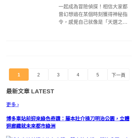
一起成為冒險偵探！相信大家都
曾幻想過在某個時刻獲得神秘指
令，感覺自己就像是「天選之
人」，前方有無數關卡等待被一
一破解，如果你血液中流淌著這
份熱血之情，以沉浸式解謎為主
題的台灣原創遊戲盒《幻遊》，
相信能幫你過過想冒險和推理的
癮！ 線上解謎搭配...
1
2
3
4
5
下一頁
最新文章
LATEST
更多 ›
博多車站前迎來綠色奇蹟：藤本壯介操刀明治公園，立體
迴廊織就未來都市綠洲