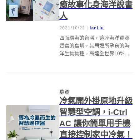
癒故事化身海洋說書
人
2021/10/22
|
IanLiu
四面環海的台灣，這座海洋資源
豐富的島嶼，其周邊所孕育的海
洋生物物種，高達全世界10%，
然而多數人鮮少深入探尋，而
「漫遊者號」2022海洋生物日
曆，則結合海洋知識與精美插
畫，藉由365天的日常帶領大家緩
募資
緩認識大海中身懷絕技的各類海
冷氣開外掛原地升級
洋生物，一窺...
智慧型空調，i-Ctrl
AC 讓你簡單用手機
直接控制家中冷氣！