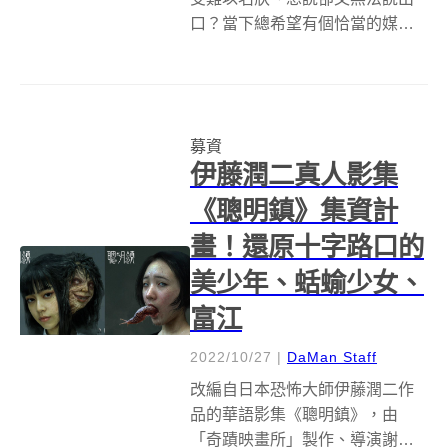
口？當下總希望有個恰當的媒
介，可以傳達這些心意呢？設計
師 Alen Yang（楊宗烈）在面臨人
生變局時，初步接觸到字體設計
領域，藉由設計字體找到抒發的
募資
出口，因此秉持著讓讀者一看就
伊藤潤二真人影集
能感受...
《聰明鎮》集資計
畫！還原十字路口的
美少年、蛞蝓少女、
富江
2022/10/27
|
DaMan Staff
改編自日本恐怖大師伊藤潤二作
品的華語影集《聰明鎮》，由
「奇蹟映畫所」製作、導演謝駿