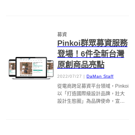
毅執導，並找來金馬團隊做後
盾，將老師筆下的經典元素，以
立體形式呈現於動態影像上，更
加入全新原創劇情，帶領觀眾以
募資
嶄新的方式再次體驗「伊藤潤二
Pinkoi群眾募資服務
式」恐怖！ 為了完美...
登場！6件全新台灣
原創商品亮點
2022/07/27
|
DaMan Staff
從電商跨足募資平台領域，Pinkoi
以「打造國際級設計品牌，壯大
設計生態圈」為品牌使命，宣布
推出全新平台服務「Pinkoi群眾募
資」，首波專案於8月1日起，連
續6週每週推出一個特邀原創設計
募資案，內容涵蓋：永續設計、