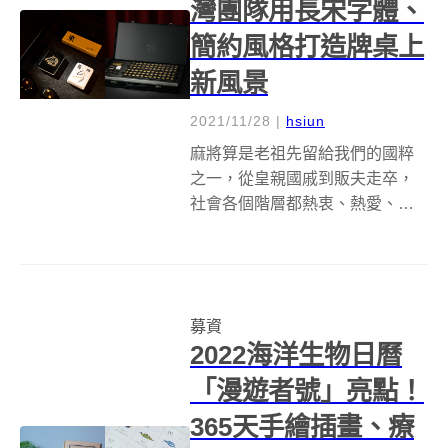
灣團隊用長宋字體、
簡約風格打造牌桌上
新風景
2021/11/28
|
hsiun
麻將算是老祖先留給我們的國粹
之一，從皇親國戚到販夫走卒，
社會各個階層都熱衷、熱愛、熱
血沸騰的休閒嗜好。而說到麻將
牌，大多都是俗而有點膩的紅綠
配色，不過來自台灣的 The 90s
Lab，卻打算翻轉大家的牌桌風
募資
情，推出以極簡設計為主的新麻
2022海洋生物日曆
將馬...
「漫遊者號」亮點！
365天手繪插畫、療