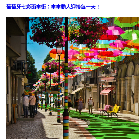
葡萄牙七彩雨傘街：傘傘動人迎接每一天！