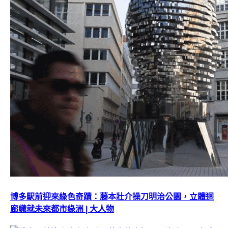
博多駅前迎來綠色奇蹟：藤本壯介操刀明治公園，立體迴
廊織就未來都市綠洲 | 大人物