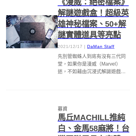
《漫威：絕密檔案》
Dr...
解謎遊戲盒！超級英
雄神秘檔案、50+解
謎實體道具等亮點
2021/12/17
|
DaMan Staff
先別管蜘蛛人到底有沒有三代同
堂，如果你是漫威（Marvel）
迷，不如藉由沉浸式解謎遊戲
《漫威：絕密檔案》化身神盾局
特工，發揮推理能力，和超級英
雄們協力合作，解開一連串任
務，甩開危機成功拯救世界！ 曾
募資
引進《小白世紀》、《割喉冒險
馬丘MACHILL推純
隊》、《骰子工...
白、金馬58麻將！台