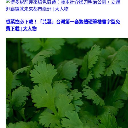
香菜控必下載！「芫荽」台灣第一套繁體硬筆楷書字型免
費下載 | 大人物