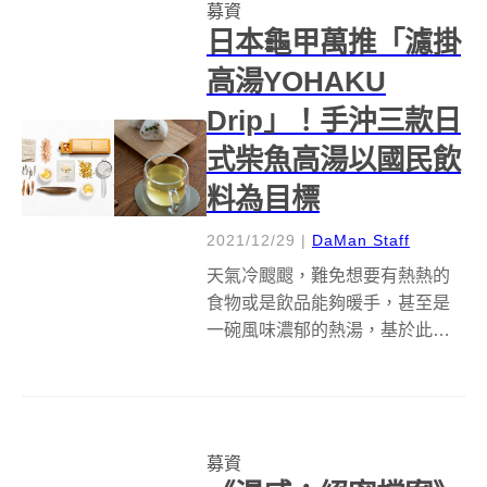
募資
時尚工藝、人氣插畫等，例...
日本龜甲萬推「濾掛
高湯YOHAKU
Drip」！手沖三款日
式柴魚高湯以國民飲
料為目標
2021/12/29
|
DaMan Staff
天氣冷颼颼，難免想要有熱熱的
食物或是飲品能夠暖手，甚至是
一碗風味濃郁的熱湯，基於此想
像，日本龜甲萬株式會社（キッ
コーマン株式会社&nbsp;）旗下
的「YOHAKU」飲品項目計畫
組，則想出不如將高湯變成攜帶
募資
方便的「濾掛高湯包YOHAKU