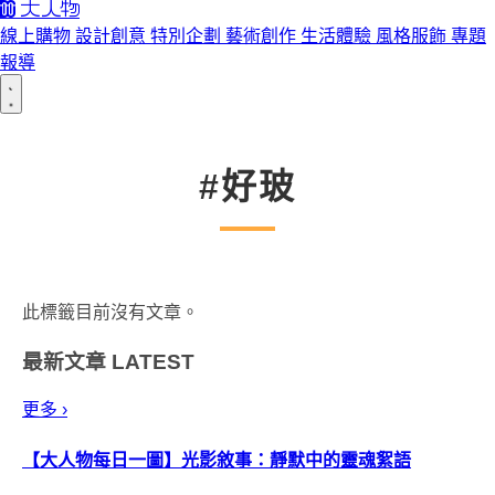
線上購物
設計創意
特別企劃
藝術創作
生活體驗
風格服飾
專題
報導
#好玻
此標籤目前沒有文章。
最新文章
LATEST
更多 ›
【大人物每日一圖】光影敘事：靜默中的靈魂絮語