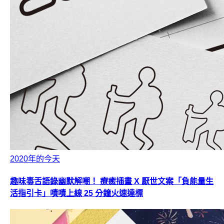
2020年的今天
趣味毒舌語錄幽默解嘲！ 療癒插畫 X 厭世文案「負能量生
活指引卡」嘖嘖上線 25 分鐘火速達標