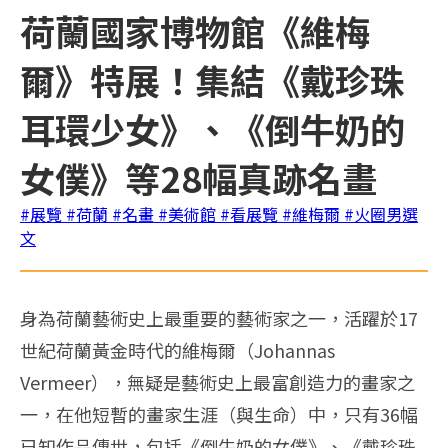
荷蘭國家博物館《維梅
爾》特展！集結《戴珍珠
耳環少女》、《倒牛奶的
女僕》等28幅真跡名畫
#展覽
#荷蘭
#名畫
#美術館
#看展覽
#維梅爾
#火圈男選
文
身為荷蘭藝術史上最重要的藝術家之一，活躍於17
世紀荷蘭黃金時代的維梅爾（Johannas
Vermeer），無疑是藝術史上最富創造力的畫家之
一，在他短暫的畫家生涯（與生命）中，只有36幅
已知作品傳世，包括《倒牛奶的女僕》、《戴珍珠