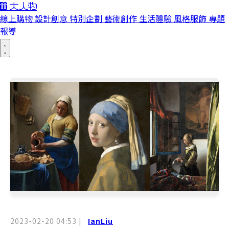
線上購物
設計創意
特別企劃
藝術創作
生活體驗
風格服飾
專題
報導
2023-02-20 04:53
|
IanLiu