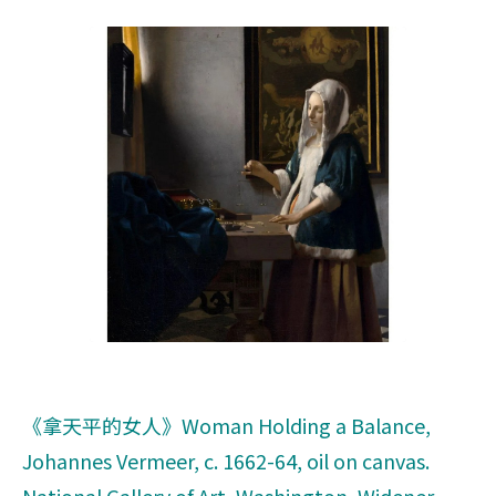
《拿天平的女人》Woman Holding a Balance,
Johannes Vermeer, c. 1662-64, oil on canvas.