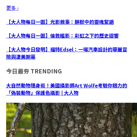
更多 ›
【大人物每日一圖】光影敘事：靜默中的靈魂絮語
【大人物每日一圖】倫敦艦影：彩虹之下的歷史迴響
【大人物今日發明】福特Edsel：一場汽車設計的華麗冒
險與淒美謝幕
今日最夯
TRENDING
大自然動物隱身術！美國攝影師Art Wolfe考驗你眼力的
「偽裝動物」保護色攝影 | 大人物