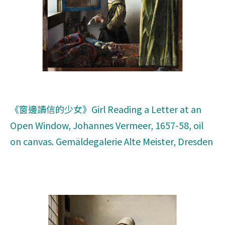
《窗邊讀信的少女》Girl Reading a Letter at an
Open Window, Johannes Vermeer, 1657-58, oil
on canvas. Gemäldegalerie Alte Meister, Dresden