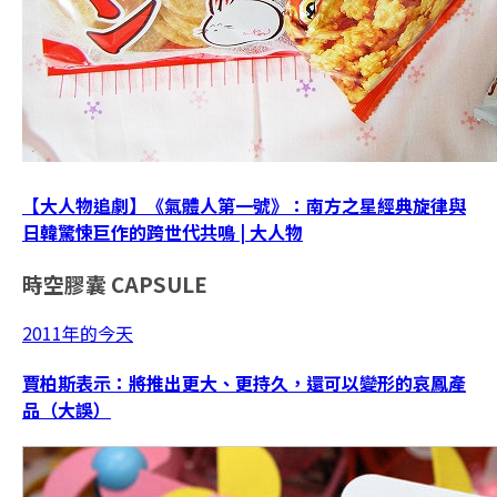
【大人物追劇】《氣體人第一號》：南方之星經典旋律與
日韓驚悚巨作的跨世代共鳴 | 大人物
時空膠囊
CAPSULE
2011年的今天
賈柏斯表示：將推出更大、更持久，還可以變形的哀鳳產
品（大誤）