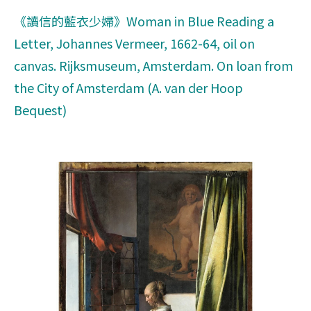
《讀信的藍衣少婦》Woman in Blue Reading a
Letter, Johannes Vermeer, 1662-64, oil on
canvas. Rijksmuseum, Amsterdam. On loan from
the City of Amsterdam (A. van der Hoop
Bequest)