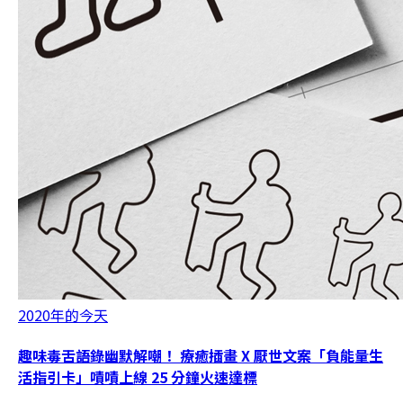
2020年的今天
趣味毒舌語錄幽默解嘲！ 療癒插畫 X 厭世文案「負能量生
活指引卡」嘖嘖上線 25 分鐘火速達標