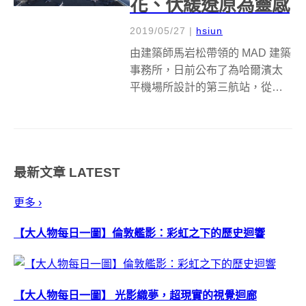
花、伏緩遼原為靈感
2019/05/27
|
hsiun
由建築師馬岩松帶領的 MAD 建築
事務所，日前公布了為哈爾濱太
平機場所設計的第三航站，從上
空俯瞰，航站就好像冬天中從天
而降的雪花，一方面象徵著當地
全年有超過一半時間都被積雪覆
蓋的氣候，一方面也反映著中國
最新文章
LATEST
北部平原上，因著建築物而勉強
出現緩緩起...
更多 ›
【大人物每日一圖】倫敦艦影：彩虹之下的歷史迴響
【大人物每日一圖】 光影織夢，超現實的視覺迴廊