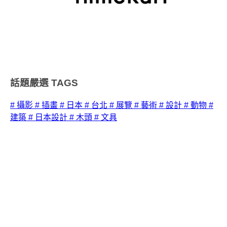
話題嚴選
TAGS
# 攝影
# 插畫
# 日本
# 台北
# 展覽
# 藝術
# 設計
# 動物
#
建築
# 日本設計
# 木頭
# 文具