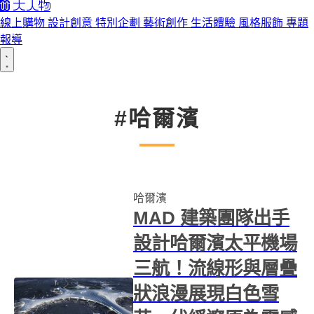
線上購物
設計創意
特別企劃
藝術創作
生活體驗
風格服飾
專題
報導
#哈爾濱
哈爾濱
MAD 建築團隊出手
設計哈爾濱太平機場
三航！流線形與層疊
狀浪漫展現白色雪