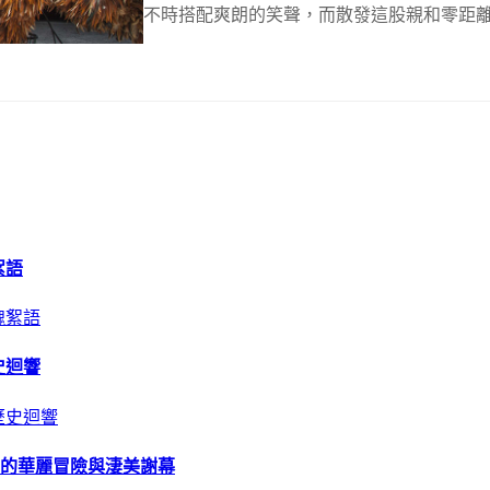
不時搭配爽朗的笑聲，而散發這股親和零距
前，...
絮語
史迴響
計的華麗冒險與淒美謝幕