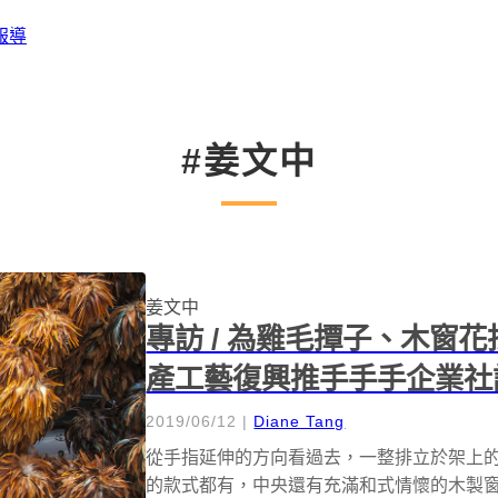
報導
#姜文中
姜文中
專訪 / 為雞毛撢子、木窗
產工藝復興推手手手企業社
2019/06/12
|
Diane Tang
從手指延伸的方向看過去，一整排立於架上
的款式都有，中央還有充滿和式情懷的木製