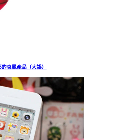
形的哀鳳產品（大誤）