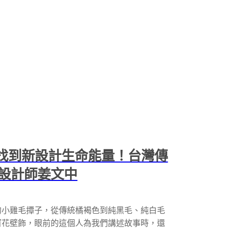
花找到新設計生命能量！台灣傳
設計師姜文中
的小雞毛撢子，從傳統橘褐色到純黑毛、純白毛
窗花壁飾，眼前的這個人為我們講述故事時，還