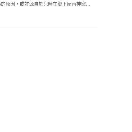
離的原因，或許源自於兒時在鄉下屋內神龕