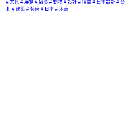
# 文具
# 展覽
# 攝影
# 動物
# 設計
# 插畫
# 日本設計
# 台
北
# 建築
# 藝術
# 日本
# 木頭