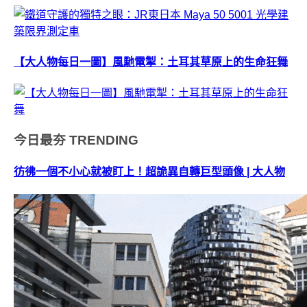
【大人物每日一圖】風馳電掣：土耳其草原上的生命狂舞
今日最夯
TRENDING
彷彿一個不小心就被盯上！超詭異自轉巨型頭像 | 大人物