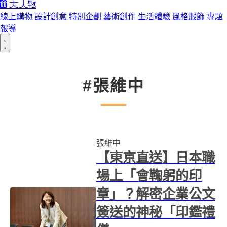
線上購物
設計創意
特別企劃
藝術創作
生活體驗
風格服飾
專題
報導
#張維中
張維中
【東京直送】日本職
場上「會鞠躬的印
章」？解密企業公文
簽送的神秘「印鑑禮