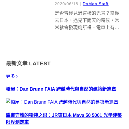
2020/06/18
|
DaMan Staff
是否曾經見過這樣的光景？當你
去日本，遇見下雨天的時候，常
常就會發現廁所裡、電車上有許
多掛著的透明塑膠傘呢？想必是
直覺地認為，那些都是不小心被
主人遺忘的傘吧？ 一開始，我也
曾經這麼以為。懷疑日本人是有
最新文章
LATEST
這麼健忘嗎？難怪日本藥妝店裡
會賣各式各樣補...
更多 ›
橋屋：Dan Brunn FAIA 跨越時代與自然的建築新篇章
鐵道守護的獨特之眼：JR東日本 Maya 50 5001 光學建築
限界測定車