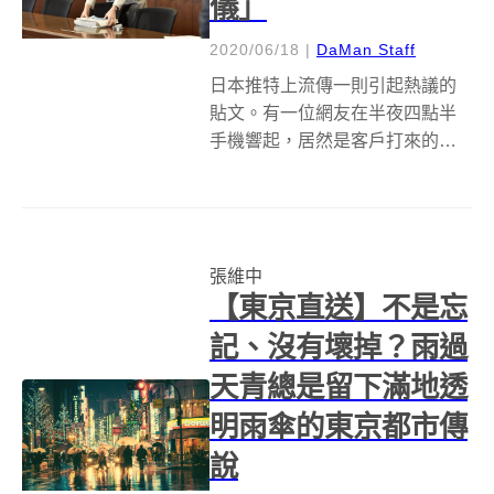
儀」
2020/06/18
|
DaMan Staff
日本推特上流傳一則引起熱議的
貼文。有一位網友在半夜四點半
手機響起，居然是客戶打來的抱
怨電話，指責他不懂「印鑑禮
儀」。原來是網友在開給客戶的
請款單上，蓋下的印章「沒有鞠
躬」，認為非常失禮。 「會鞠躬
張維中
的印章」在日本職場被稱為是一
【東京直送】不是忘
個都市傳說。據說...
記、沒有壞掉？雨過
天青總是留下滿地透
明雨傘的東京都市傳
說