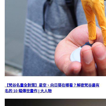
【梵谷名畫全對策】星空、向日葵在哪看？解密梵谷最有
名的 10 幅傳世畫作 | 大人物