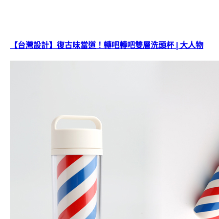
【台灣設計】復古味當道！轉吧轉吧雙層洗頭杯 | 大人物