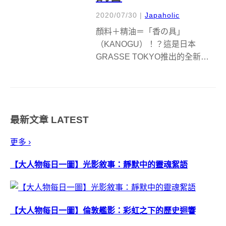
2020/07/30
|
Japaholic
顏料＋精油＝「香の具」
（KANOGU）！？這是日本
GRASSE TOKYO推出的全新文
具，以 100% 天然精油與塗料調
和而成的色彩比以往多了一層迷
人的芬芳，在繪製水彩畫的同時
也能體驗香氣的樂趣，彷彿就像
最新文章
LATEST
在用香薰作畫一樣更加的放鬆療
癒，運用...
更多 ›
【大人物每日一圖】光影敘事：靜默中的靈魂絮語
【大人物每日一圖】倫敦艦影：彩虹之下的歷史迴響