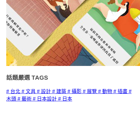
話題嚴選
TAGS
# 台北
# 文具
# 設計
# 建築
# 攝影
# 展覽
# 動物
# 插畫
#
木頭
# 藝術
# 日本設計
# 日本