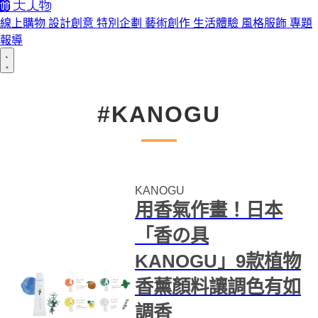
線上購物
設計創意
特別企劃
藝術創作
生活體驗
風格服飾
專題
報導
#​KANOGU
​KANOGU
用香氣作畫！日本
「香の具
KANOGU」9款植物
香薰顏料讓調色有如
調香