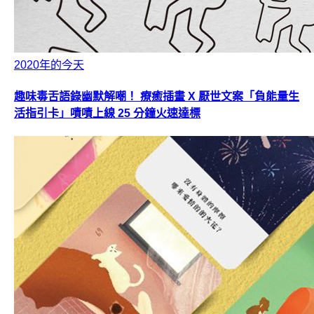
2020年的今天
趣味毒舌語錄幽默解嘲！ 療癒插畫 X 厭世文案「負能量生
活指引卡」嘖嘖上線 25 分鐘火速達標