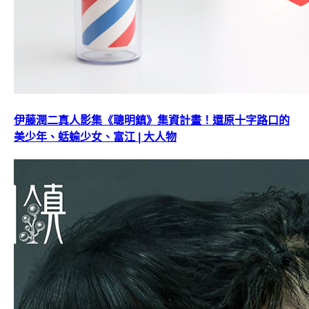
伊藤潤二真人影集《聰明鎮》集資計畫！還原十字路口的
美少年、蛞蝓少女、富江 | 大人物