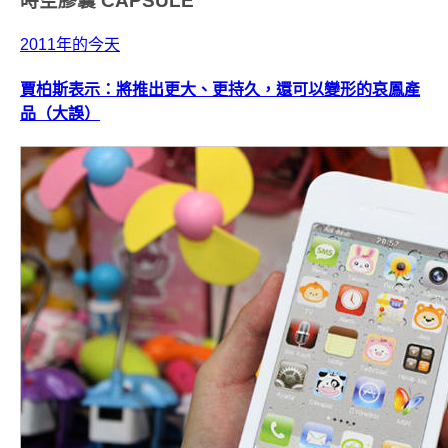
時空膠囊
CAPSULE
2011年的今天
賈柏斯表示：將推出更大、更持久，還可以變形的哀鳳產
品（大誤）