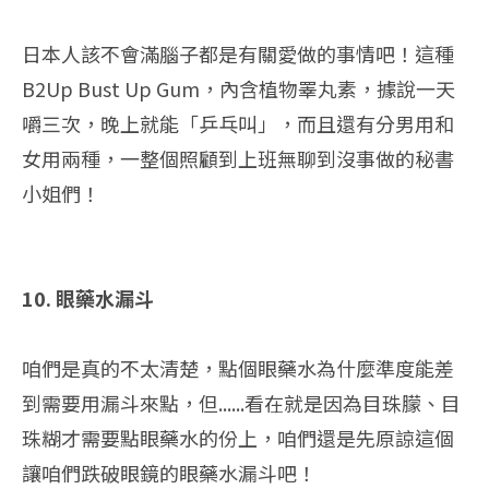
日本人該不會滿腦子都是有關愛做的事情吧！這種
B2Up Bust Up Gum，內含植物睪丸素，據說一天
嚼三次，晚上就能「乒乓叫」，而且還有分男用和
女用兩種，一整個照顧到上班無聊到沒事做的秘書
小姐們！
10. 眼藥水漏斗
咱們是真的不太清楚，點個眼藥水為什麼準度能差
到需要用漏斗來點，但......看在就是因為目珠朦、目
珠糊才需要點眼藥水的份上，咱們還是先原諒這個
讓咱們跌破眼鏡的眼藥水漏斗吧！