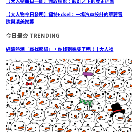
【大人物每日一圖】倫敦艦影：彩虹之下的歷史迴響
【大人物今日發明】福特Edsel：一場汽車設計的華麗冒
險與淒美謝幕
今日最夯
TRENDING
網路熱潮「尋找熊貓」，你找到幾隻了呢！ | 大人物