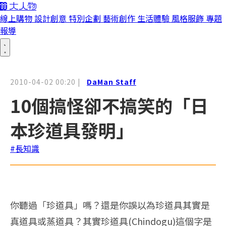
線上購物
設計創意
特別企劃
藝術創作
生活體驗
風格服飾
專題
報導
2010-04-02 00:20
|
DaMan Staff
10個搞怪卻不搞笑的「日
本珍道具發明」
#長知識
你聽過「珍道具」嗎？還是你誤以為珍道具其實是
真道具或蒸道具？其實珍道具(Chindogu)這個字是