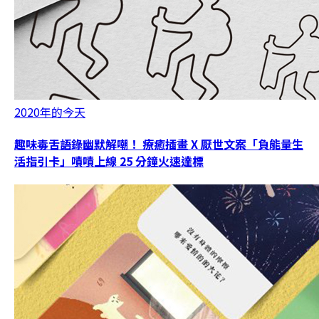
2020年的今天
趣味毒舌語錄幽默解嘲！ 療癒插畫 X 厭世文案「負能量生
活指引卡」嘖嘖上線 25 分鐘火速達標