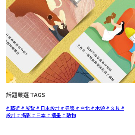
話題嚴選
TAGS
# 藝術
# 展覽
# 日本設計
# 建築
# 台北
# 木頭
# 文具
#
設計
# 攝影
# 日本
# 插畫
# 動物