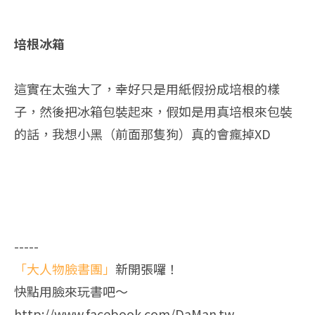
培根冰箱
這實在太強大了，幸好只是用紙假扮成培根的樣
子，然後把冰箱包裝起來，假如是用真培根來包裝
的話，我想小黑（前面那隻狗）真的會瘋掉XD
-----
「大人物臉書團」
新開張囉！
快點用臉來玩書吧～
http://www.facebook.com/DaMan.tw