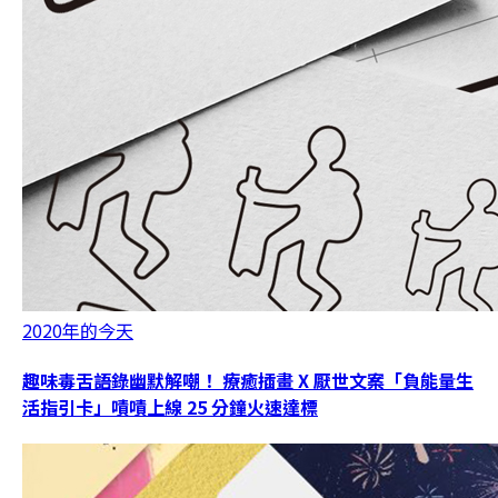
2020年的今天
趣味毒舌語錄幽默解嘲！ 療癒插畫 X 厭世文案「負能量生
活指引卡」嘖嘖上線 25 分鐘火速達標