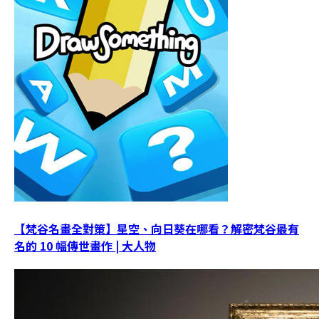
【梵谷名畫全對策】星空、向日葵在哪看？解密梵谷最有
名的 10 幅傳世畫作 | 大人物