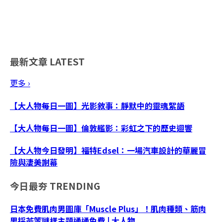
最新文章
LATEST
更多 ›
【大人物每日一圖】光影敘事：靜默中的靈魂絮語
【大人物每日一圖】倫敦艦影：彩虹之下的歷史迴響
【大人物今日發明】福特Edsel：一場汽車設計的華麗冒
險與淒美謝幕
今日最夯
TRENDING
日本免費肌肉男圖庫「Muscle Plus」！肌肉種類、筋肉
男採茶等謎樣主題通通免費 | 大人物