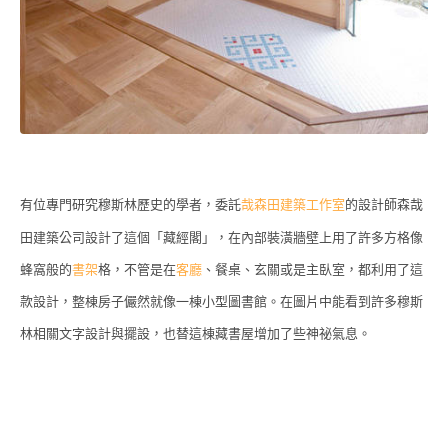
有位專門研究穆斯林歷史的學者，委託
哉森田建築工作室
的設計師森哉
田建築公司設計了這個「藏經閣」，在內部裝潢牆壁上用了許多方格像
蜂窩般的
書架
格，不管是在
客廳
、餐桌、玄關或是主臥室，都利用了這
款設計，整棟房子儼然就像一棟小型圖書館。在圖片中能看到許多穆斯
林相關文字設計與擺設，也替這棟藏書屋增加了些神祕氣息。