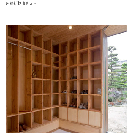
座穆斯林清真寺。