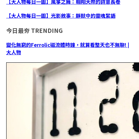
【大人物每日一圖】風箏之舞：翱翔天際的詩意長卷
【大人物每日一圖】光影敘事：靜默中的靈魂絮語
今日最夯
TRENDING
變化無窮的Ferrolic磁流體時鐘，就算看整天也不無聊! |
大人物