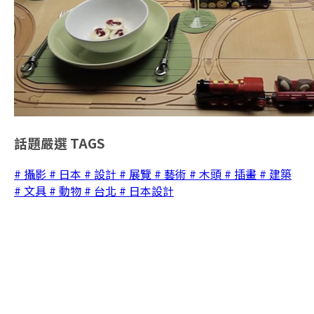
話題嚴選
TAGS
# 攝影
# 日本
# 設計
# 展覽
# 藝術
# 木頭
# 插畫
# 建築
# 文具
# 動物
# 台北
# 日本設計