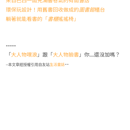
來自巴西一間充滿書卷氣的有間
書店
環保玩設計！用舊書回收做成的
圖書館
櫃台
躺著就能看書的「
書櫃
搖搖椅」
-----
「
大人物噗浪
」跟「
大人物臉書
」你....還沒加嗎？
--
生活童話
--本文章經授權引用自友站