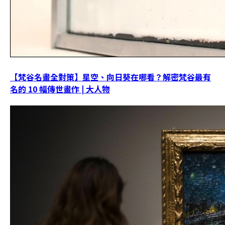
【梵谷名畫全對策】星空、向日葵在哪看？解密梵谷最有
名的 10 幅傳世畫作 | 大人物