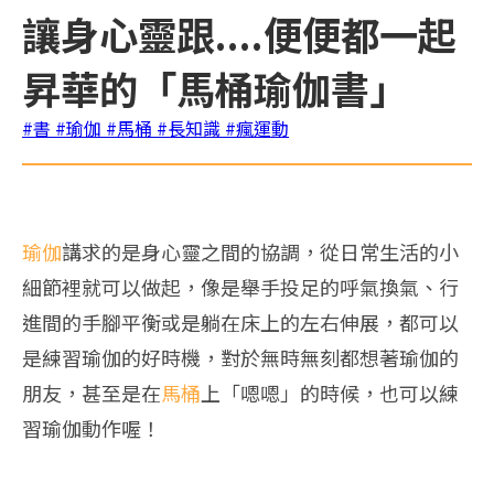
讓身心靈跟....便便都一起
昇華的「馬桶瑜伽書」
#書
#瑜伽
#馬桶
#長知識
#瘋運動
瑜伽
講求的是身心靈之間的協調，從日常生活的小
細節裡就可以做起，像是舉手投足的呼氣換氣、行
進間的手腳平衡或是躺在床上的左右伸展，都可以
是練習瑜伽的好時機，對於無時無刻都想著瑜伽的
朋友，甚至是在
馬桶
上「嗯嗯」的時候，也可以練
習瑜伽動作喔！