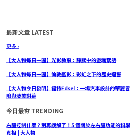
最新文章
LATEST
更多 ›
【大人物每日一圖】光影敘事：靜默中的靈魂絮語
【大人物每日一圖】倫敦艦影：彩虹之下的歷史迴響
【大人物今日發明】福特Edsel：一場汽車設計的華麗冒
險與淒美謝幕
今日最夯
TRENDING
右腦控制什麼？別再誤解了！5 個關於左右腦功能的科學
真相 | 大人物