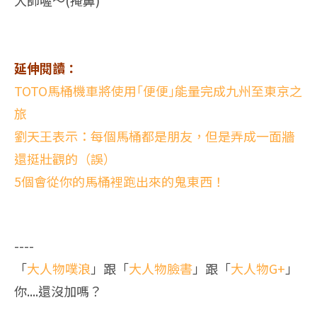
大師喔～(掩鼻)
延伸閱讀：
TOTO馬桶機車將使用｢便便｣能量完成九州至東京之
旅
劉天王表示：每個馬桶都是朋友，但是弄成一面牆
還挺壯觀的（誤）
5個會從你的馬桶裡跑出來的鬼東西！
----
「
大人物噗浪
」跟「
大人物臉書
」跟「
大人物G+
」
你....還沒加嗎？