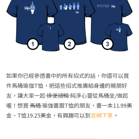
如果你已經參透書中的所有招式的話，你還可以買
件馬桶瑜伽T恤，把這些招式推廣給身邊的親朋好
友，讓大家一起
排便順暢
純淨心靈從馬桶坐/做起
喔！想買
馬桶
瑜伽書跟T恤的朋友，書一本11.99美
金、T恤19.25美金，有興趣可以到
官網下單
。