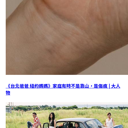
《台北爸爸 紐約媽媽》家庭有時不是靠山，是傷痕 | 大人
物