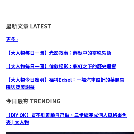
最新文章
LATEST
更多 ›
【大人物每日一圖】光影敘事：靜默中的靈魂絮語
【大人物每日一圖】倫敦艦影：彩虹之下的歷史迴響
【大人物今日發明】福特Edsel：一場汽車設計的華麗冒
險與淒美謝幕
今日最夯
TRENDING
【DIY OK】買不到乾脆自己做，三步驟完成個人風格書角
夾 | 大人物