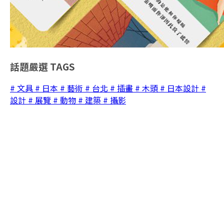
話題嚴選
TAGS
# 文具
# 日本
# 藝術
# 台北
# 插畫
# 木頭
# 日本設計
#
設計
# 展覽
# 動物
# 建築
# 攝影