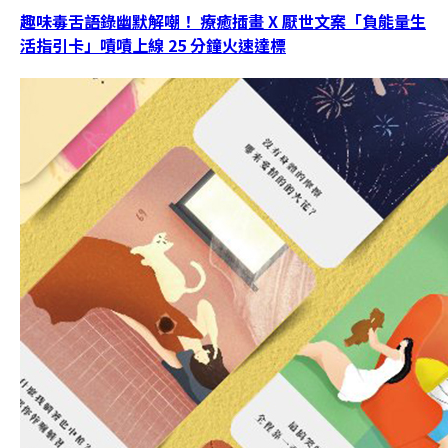
趣味毒舌語錄幽默解嘲！ 療癒插畫 X 厭世文案「負能量生
活指引卡」嘖嘖上線 25 分鐘火速達標