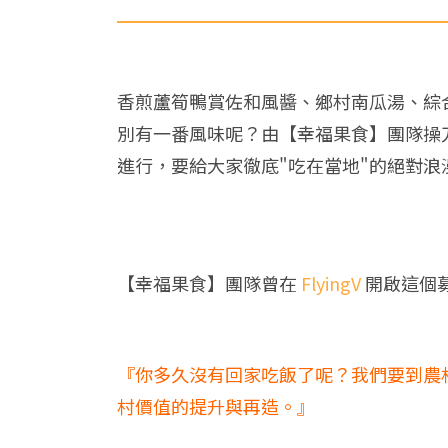
香煎蘆筍鴨賞佐和風醬、鄉村南瓜湯、綜
別有一番風味呢？由【幸福果食】團隊操
進行，要給大家徹底"吃在當地"的絕對浪
【幸福果食】團隊曾在
FlyingV
開啟這個
『你多久沒有回家吃飯了呢？我們要到農
村價值的提升與再造。』