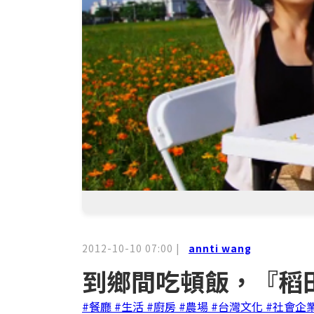
2012-10-10 07:00
|
annti wang
到鄉間吃頓飯，『稻
#餐廳
#生活
#廚房
#農場
#台灣文化
#社會企