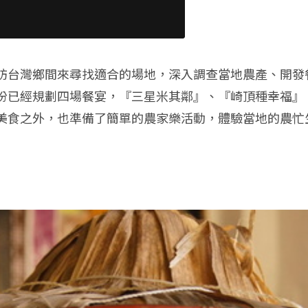
訪台灣鄉間來尋找適合的場地，深入調查當地農產、開發
份已經規劃四場餐宴，『三星米其鄰』、『崎頂種幸福』
美食之外，也準備了簡單的農家樂活動，體驗當地的農忙