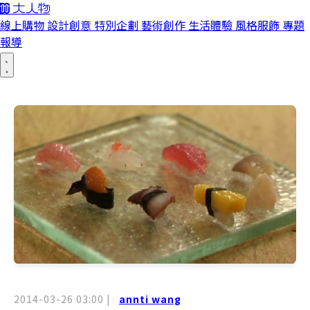
線上購物
設計創意
特別企劃
藝術創作
生活體驗
風格服飾
專題
報導
2014-03-26 03:00
|
annti wang