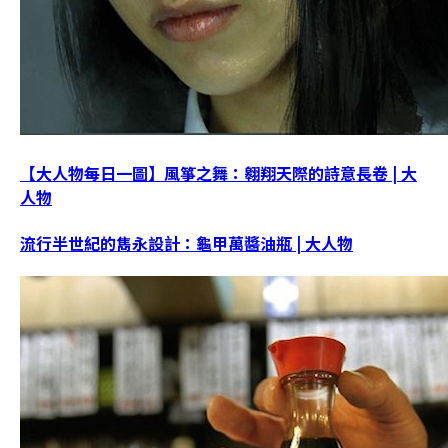
【大人物每日一圖】風箏之舞：翱翔天際的詩意長卷 | 大
人物
流行半世紀的雋永設計：龜甲萬醬油瓶 | 大人物