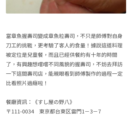
當章魚握壽司變成章魚粒壽司，不只是師傅對自身
刀工的挑戰，更考驗了客人的食量！據說這道料理
被定位是兒童餐，而且已經供餐約有十年的時間
了，有興趣想嚐嚐不同風貌的握壽司，不妨去拜訪
一下這間壽司店，能親眼看到師傅製作的過程一定
比看照片過癮啦！
餐廳資訊：《すし屋の野八》
〒111-0034 東京都台東区雷門1－3－7