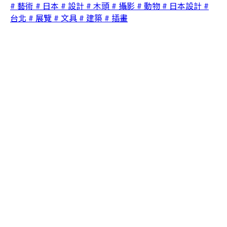
# 藝術
# 日本
# 設計
# 木頭
# 攝影
# 動物
# 日本設計
#
台北
# 展覽
# 文具
# 建築
# 插畫