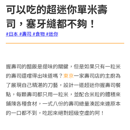
可以吃的超迷你單米壽
司，塞牙縫都不夠！
#日本
#壽司
#食物
#迷你
握壽司的醋飯是提味的關鍵，但是如果只有一粒米
的壽司還嚐得出味道嗎？
東京
一家壽司店的主廚為
了展現自己精湛的刀藝，設計一道超迷你握壽司餐
點，每顆壽司都只用一粒米，並配合米粒的體積來
鋪陳各種食材，一式八份的壽司總量湊起來連原本
的一口都不到，吃起來絕對超級空虛的阿！