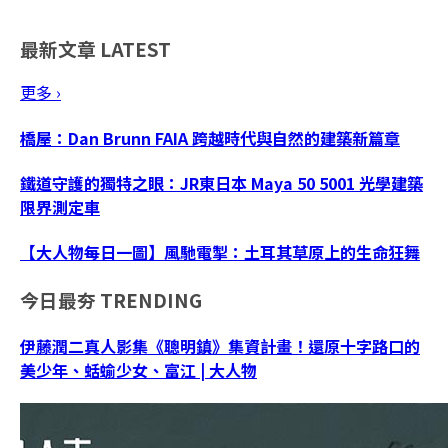
最新文章
LATEST
更多 ›
橋屋：Dan Brunn FAIA 跨越時代與自然的建築新篇章
鐵道守護的獨特之眼：JR東日本 Maya 50 5001 光學建築
限界測定車
【大人物每日一圖】風馳電掣：土耳其草原上的生命狂舞
今日最夯
TRENDING
伊藤潤二真人影集《聰明鎮》集資計畫！還原十字路口的
美少年、蛞蝓少女、富江 | 大人物