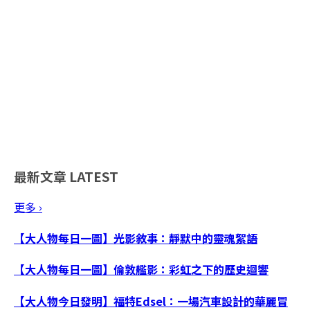
最新文章
LATEST
更多 ›
【大人物每日一圖】光影敘事：靜默中的靈魂絮語
【大人物每日一圖】倫敦艦影：彩虹之下的歷史迴響
【大人物今日發明】福特Edsel：一場汽車設計的華麗冒