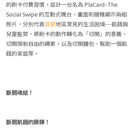
的刷卡付費習慣，設計一台名為 PlaCard–The
Social Swipe 的互動式機台，畫面則隨機顯示兩組
照片，分別代表
貧窮
地區常見的生活困境---飢餓與
兒童監禁，將刷卡的動作轉化為「切開」的意義，
切開限制自由的繩索，以及切開麵包、幫助一個飢
餓的家庭等。
斷開魂結！
斷開飢餓的鎖鍊！