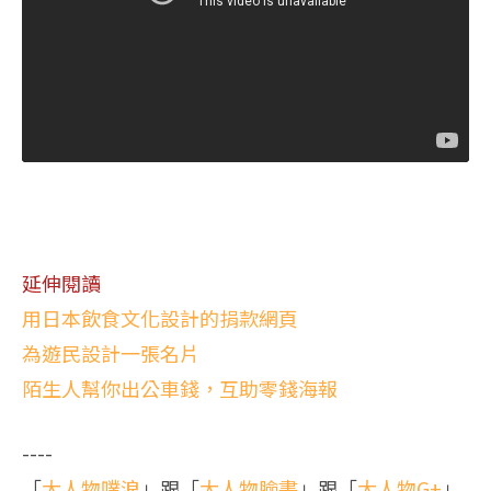
延伸閱讀
用日本飲食文化設計的捐款網頁
為遊民設計一張名片
陌生人幫你出公車錢，互助零錢海報
----
「
大人物噗浪
」跟「
大人物臉書
」跟「
大人物G+
」