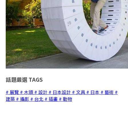
話題嚴選
TAGS
# 展覽
# 木頭
# 設計
# 日本設計
# 文具
# 日本
# 藝術
#
建築
# 攝影
# 台北
# 插畫
# 動物