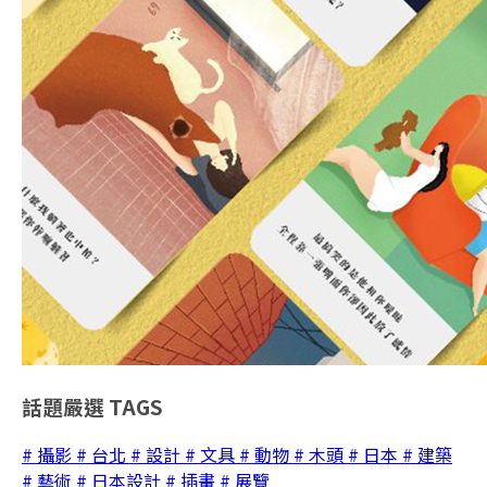
話題嚴選
TAGS
# 攝影
# 台北
# 設計
# 文具
# 動物
# 木頭
# 日本
# 建築
# 藝術
# 日本設計
# 插畫
# 展覽