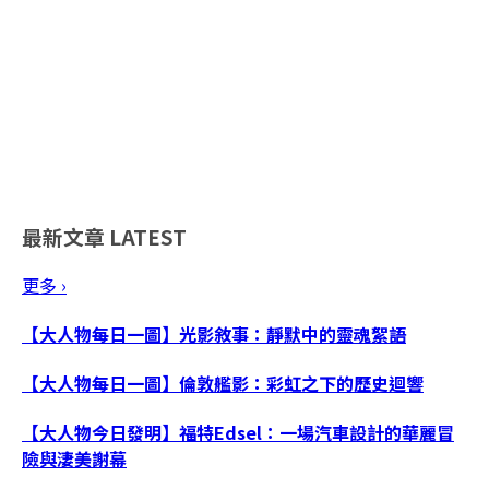
最新文章
LATEST
更多 ›
【大人物每日一圖】光影敘事：靜默中的靈魂絮語
【大人物每日一圖】倫敦艦影：彩虹之下的歷史迴響
【大人物今日發明】福特Edsel：一場汽車設計的華麗冒
險與淒美謝幕