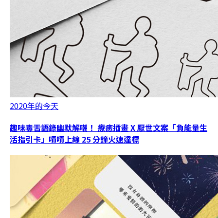
2020年的今天
趣味毒舌語錄幽默解嘲！ 療癒插畫 X 厭世文案「負能量生
活指引卡」嘖嘖上線 25 分鐘火速達標