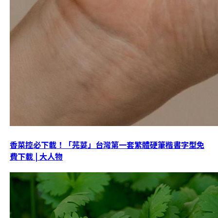
香菜控必下載！「芫荽」台灣第一套繁體硬筆楷書字型免
費下載 | 大人物