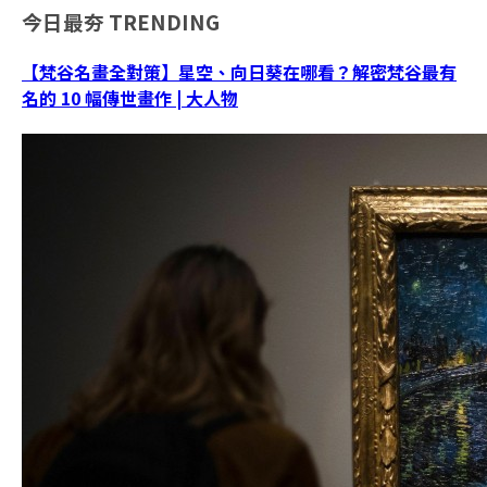
今日最夯
TRENDING
【梵谷名畫全對策】星空、向日葵在哪看？解密梵谷最有
名的 10 幅傳世畫作 | 大人物