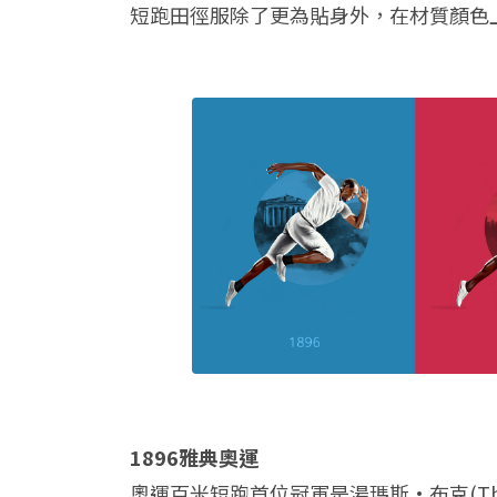
短跑田徑服除了更為貼身外，在材質顏色
1896雅典奧運
奧運百米短跑首位冠軍是湯瑪斯·布克(Tho