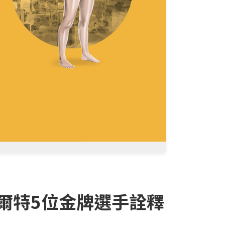
爾特5位金牌選手詮釋