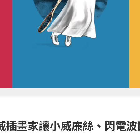
威插畫家讓小威廉絲、閃電波