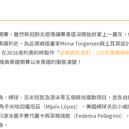
lympics）開賽，雖然新冠肺炎疫情讓賽事還沒開始就蒙上一
，為此挪威插畫家Mona Torgersen與土耳其設計師Ke
邀，在2016里約奧約時製作「
從雅典到里約：120年奧運時
年雅典奧運開賽以來奧運的服裝演變！
角、網球、百米短跑及游泳等五個競技運動項目，並各自
巴摔角手米哈因羅培茲（Mijaín López）、美國網球天后小威廉
大利游泳選手費代麗卡佩萊格瑞妮（Federica Pelleg
緻。