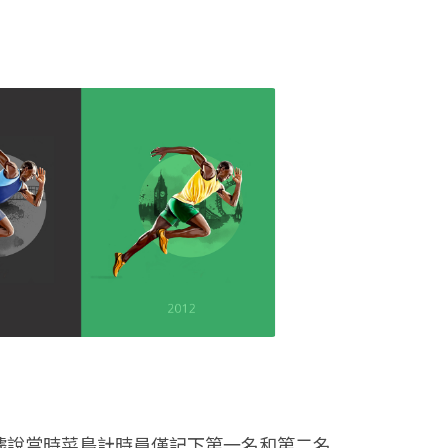
奪金。據說當時菜鳥計時員僅記下第一名和第二名