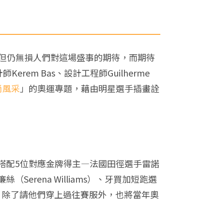
層灰，但仍無損人們對這場盛事的期待，而期待
rem Bas、設計工程師Guilherme
尚風采
」的奧運專題，藉由明星選手插畫詮
搭配5位對應金牌得主—法國田徑選手雷諾
絲（Serena Williams）、牙買加短跑選
rini），除了請他們穿上過往賽服外，也將當年奧