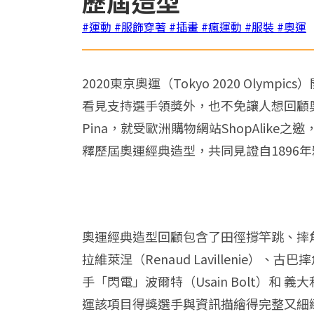
歷屆造型
#運動
#服飾穿著
#插畫
#瘋運動
#服裝
#奧運
2020東京奧運（Tokyo 2020 O
看見支持選手領獎外，也不免讓人想回顧奧運利史
Pina，就受歐洲購物網站ShopAlike之
釋歷屆奧運經典造型，共同見證自1896
奧運經典造型回顧包含了田徑撐竿跳、摔
拉維萊涅（Renaud Lavillenie）、古
手「閃電」波爾特（Usain Bolt）和 義
運該項目得獎選手與資訊描繪得完整又細