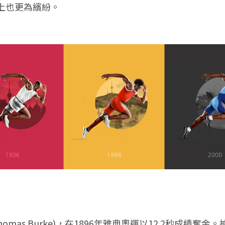
上也更為繽紛。
mas Burke)，在1896年雅典奧運以12.2秒成績