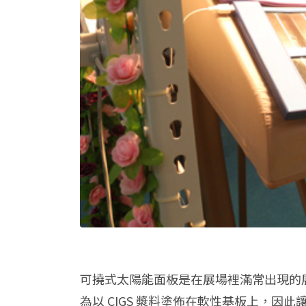
可撓式太陽能面板是在展場裡滿常出現的
為以 CIGS 漿料塗佈在軟性基板上，