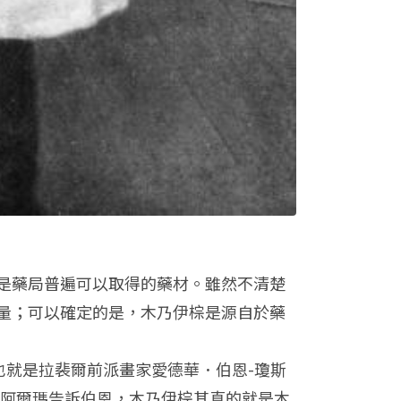
是藥局普遍可以取得的藥材。雖然不清楚
量；可以確定的是，木乃伊棕是源自於藥
叔，也就是拉裴爾前派畫家愛德華．伯恩-瓊斯
a）聊天。當阿爾瑪告訴伯恩，木乃伊棕其真的就是木