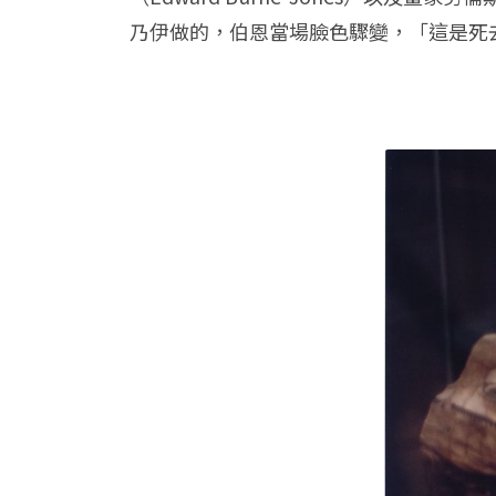
乃伊做的，伯恩當場臉色驟變，「這是死