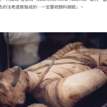
去的法老遺骸製成的…一定要把顏料銷毀」。