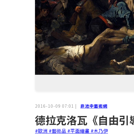
2016-10-09 07:01
|
非池中藝術網
德拉克洛瓦《自由引
#歐洲
#藝術品
#平面繪畫
#木乃伊