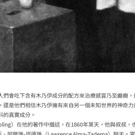
人們會吃下含有木乃伊成分的配方來治療感冒乃至癲癇，
，還是他們相信木乃伊擁有來自另一個未知世界的神奇力
料的真實成分。
Kipling）在他的著作中描述，在1860年某天，他與叔
家勞倫斯．阿爾瑪-塔德瑪（Lawrence Alma-Tadem