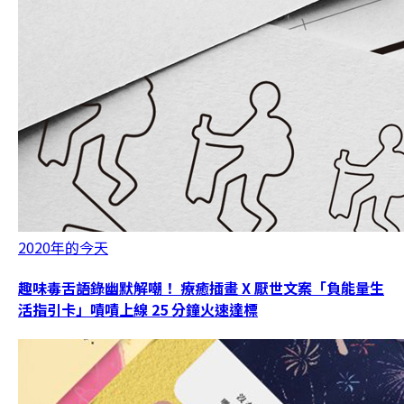
2020年的今天
趣味毒舌語錄幽默解嘲！ 療癒插畫 X 厭世文案「負能量生
活指引卡」嘖嘖上線 25 分鐘火速達標