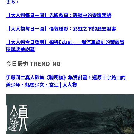
更多 ›
【大人物每日一圖】光影敘事：靜默中的靈魂絮語
【大人物每日一圖】倫敦艦影：彩虹之下的歷史迴響
【大人物今日發明】福特Edsel：一場汽車設計的華麗冒
險與淒美謝幕
今日最夯
TRENDING
伊藤潤二真人影集《聰明鎮》集資計畫！還原十字路口的
美少年、蛞蝓少女、富江 | 大人物