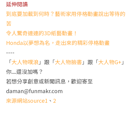
延伸閱讀
到底要加載到何時？藝術家用停格動畫說出等待的
苦
令人驚奇連連的3D紙藝動畫！
Honda以夢想為名，走出來的精彩停格動畫
----
「
大人物噗浪
」跟「
大人物臉書
」跟「
大人物G+
」
你....還沒加嗎？
若想分享創意或新聞訊息，歡迎寄至
daman@funmakr.com
來源網站source1
、
2