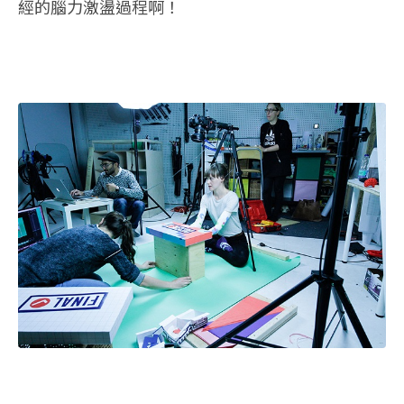
經的腦力激盪過程啊！