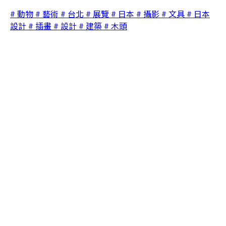
# 動物
# 藝術
# 台北
# 展覽
# 日本
# 攝影
# 文具
# 日本
設計
# 插畫
# 設計
# 建築
# 木頭