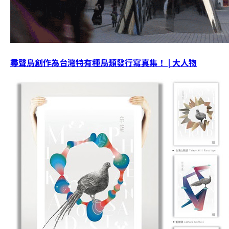
尋聲鳥創作為台灣特有種鳥類發行寫真集！ | 大人物