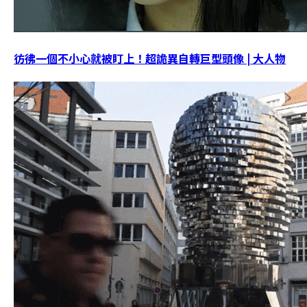
彷彿一個不小心就被盯上！超詭異自轉巨型頭像 | 大人物