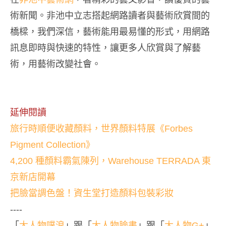
術新聞。非池中立志搭起網路讀者與藝術欣賞間的
橋樑，我們深信，藝術能用最易懂的形式，用網路
訊息即時與快速的特性，讓更多人欣賞與了解藝
術，用藝術改變社會。
延伸閱讀
旅行時順便收藏顏料，世界顏料特展《Forbes
Pigment Collection》
4,200 種顏料霸氣陳列，Warehouse TERRADA 東
京新店開幕
把臉當調色盤！資生堂打造顏料包裝彩妝
----
「
大人物噗浪
」跟「
大人物臉書
」跟「
大人物G+
」