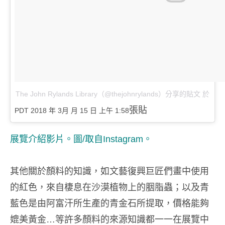
The John Rylands Library（@thejohnrylands）分享的貼文
於
張貼
PDT 2018 年 3月 月 15 日 上午 1:58
展覽介紹影片。圖/取自
Instagram
。
其他關於顏料的知識，如文藝復興巨匠們畫中使用
的紅色，來自棲息在沙漠植物上的胭脂蟲；以及青
藍色是由阿富汗所生產的青金石所提取，價格能夠
媲美黃金…等許多顏料的來源知識都一一在展覽中