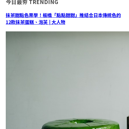
今日最夯
TRENDING
抹茶甜點色票學！板橋「點點甜甜」推結合日本傳統色的
12款抹茶蛋糕、泡芙 | 大人物