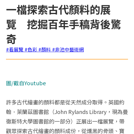
一檔探索古代顏料的展
覽 挖掘百年手稿背後驚
奇
#看展覽
#色彩
#顏料
#非池中藝術網
圖/截自
Youtube
許多古代繪畫的顏料都是從天然成分取得。英國約
翰．萊蘭茲圖書館（John Rylands Library，現為曼
徹斯特大學圖書館的一部分）正展出一檔展覽，帶
觀眾探索古代繪畫的顏料成份，從燻黑的骨頭、寶