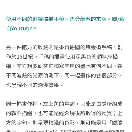
使用不同的射線掃描手稿，區分顏料的來源。圖/截
自
Youtube
。
另一件館方的收藏則是來自德國的煉金術手稿，創
作於15世紀。手稿的插畫使用深黑色的顏料來描
繪，館方想要研究它和寫字用的墨水有何不同。在
不同波段的光源偵測下，同一幅畫作的各個部分，
也呈現不同的深淺效果。
同一幅畫作裡，左上角的鳥類，可能是由炭所組成
的顏料描繪，也可能是經燃燒後所取得的物質；上
方的字句，則呈現較淺的色彩，則可能是用「鐵膽
墨水」（iron gall ink）所書寫的。鐵膽墨水的使用