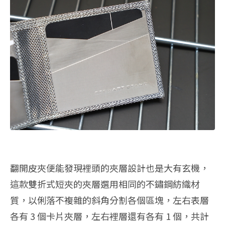
翻開皮夾便能發現裡頭的夾層設計也是大有玄機，
這款雙折式短夾的夾層選用相同的不鏽鋼紡織材
質，以俐落不複雜的斜角分割各個區塊，左右表層
各有 3 個卡片夾層，左右裡層還有各有 1 個，共計