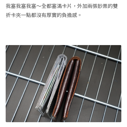
我塞我塞我塞～全都塞滿卡片，外加兩張鈔票的雙
折卡夾一點都沒有厚實的負擔感。