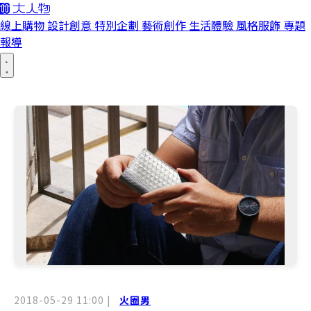
線上購物
設計創意
特別企劃
藝術創作
生活體驗
風格服飾
專題
報導
2018-05-29 11:00
|
火圈男