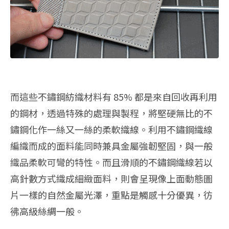
而這些不鏽鋼紡織材料有 85% 都是來自回收再利用
的鋼材，透過特殊的處理與製程，將堅硬無比的不
鏽鋼化作一絲又一絲的柔軟織線。利用不鏽鋼織線
編織而成的面料能同時兼具金屬強韌堅固，與一般
織品柔軟可彎的特性。而且滑順的不鏽鋼織線若以
高針數方式織成細緻面料，則會呈現像上面動態圖
片一樣的自然金屬光澤，重點是觸感十分優異，彷
彿高級絲綢一般。