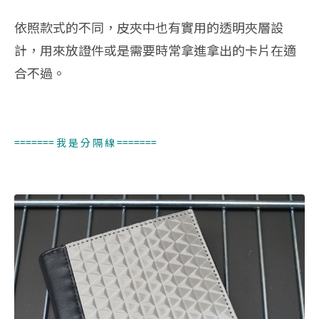
依照款式的不同，皮夾中也有實用的透明夾層設
計，用來放證件或是需要時常拿進拿出的卡片在適
合不過。
======= 我 是 分 隔 線 =======