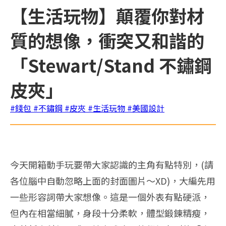
【生活玩物】顛覆你對材
質的想像，衝突又和諧的
「Stewart/Stand 不鏽鋼
皮夾」
#錢包
#不鏽鋼
#皮夾
#生活玩物
#美國設計
今天開箱動手玩要帶大家認識的主角有點特別，(請
各位腦中自動忽略上面的封面圖片～XD)，大編先用
一些形容詞帶大家想像。這是一個外表有點硬派，
但內在相當細膩，身段十分柔軟，體型鍛鍊精瘦，