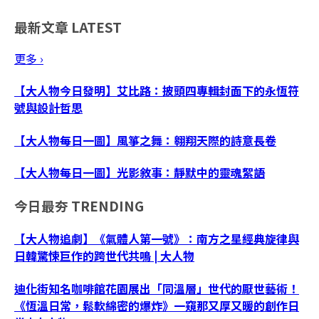
最新文章
LATEST
更多 ›
【大人物今日發明】艾比路：披頭四專輯封面下的永恆符
號與設計哲思
【大人物每日一圖】風箏之舞：翱翔天際的詩意長卷
【大人物每日一圖】光影敘事：靜默中的靈魂絮語
今日最夯
TRENDING
【大人物追劇】《氣體人第一號》：南方之星經典旋律與
日韓驚悚巨作的跨世代共鳴 | 大人物
迪化街知名咖啡館花園展出「同溫層」世代的厭世藝術！
《恆溫日常，鬆軟綿密的爆炸》一窺那又厚又暖的創作日