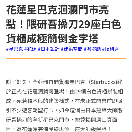
花蓮星巴克洄瀾門市亮
點！隈研吾操刀29座白色
貨櫃成極簡倒金字塔
#星巴克
#花蓮
#日本設計
#建築空間
#咖啡廳
#隈研吾
盼了好久，全亞洲首間貨櫃星巴克（Starbucks)終
於正式在花蓮洄瀾灣登場！由29個白色貨櫃拼裝組
成，宛若積木般的建築樣式，在未正式開幕前即吸
引不少遊客朝聖打卡，如今這個由日本建築大師隈
研吾操刀的全新星巴克門市，總算揭開廬山真面
目，為花蓮漂亮海岸線再添一座大師級建築！