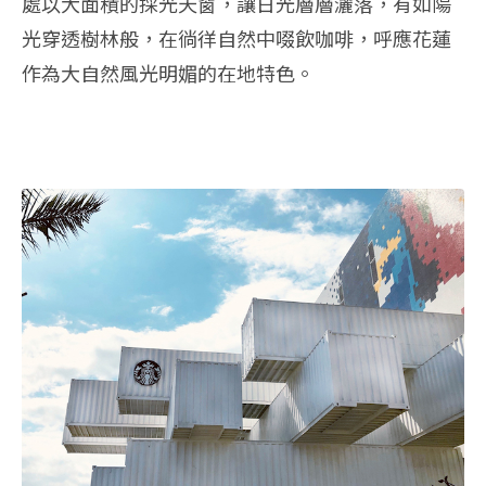
處以大面積的採光天窗，讓日光層層灑落，有如陽
光穿透樹林般，在徜徉自然中啜飲咖啡，呼應花蓮
作為大自然風光明媚的在地特色。