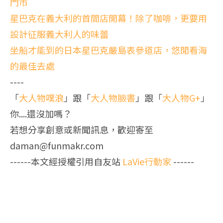
門市
星巴克在義大利的首間店開幕！除了咖啡，更要用
設計征服義大利人的味蕾
坐船才能到的日本星巴克嚴島表參道店，悠閒看海
的最佳去處
----
「
大人物噗浪
」跟「
大人物臉書
」跟「
大人物G+
」
你....還沒加嗎？
若想分享創意或新聞訊息，歡迎寄至
daman@funmakr.com
------本文經授權引用自友站
LaVie行動家
------