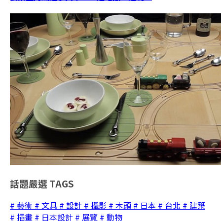
話題嚴選
TAGS
# 藝術
# 文具
# 設計
# 攝影
# 木頭
# 日本
# 台北
# 建築
# 插畫
# 日本設計
# 展覽
# 動物