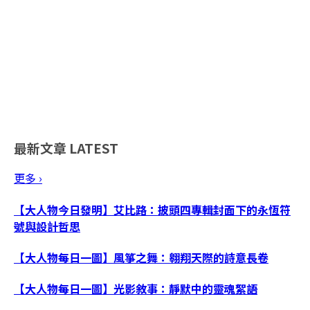
最新文章
LATEST
更多 ›
【大人物今日發明】艾比路：披頭四專輯封面下的永恆符
號與設計哲思
【大人物每日一圖】風箏之舞：翱翔天際的詩意長卷
【大人物每日一圖】光影敘事：靜默中的靈魂絮語