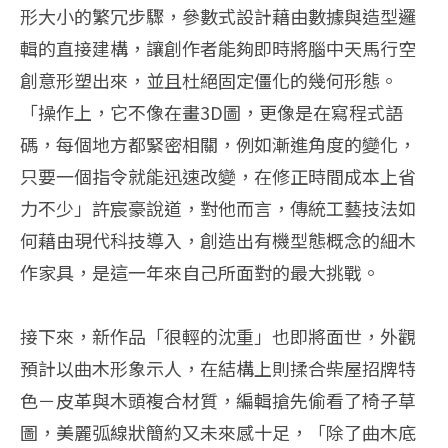
形大小的繁冗步驟，參數式設計藉由數據與造型邏
輯的直接建構，讓創作者能夠即時將腦中天馬行空
創意形塑出來，並且杜絕固定僵化的幾何形態。
「操作上，它不像在畫3D圖，更像是在寫程式語
碼，每個地方都緊密相關，例如漸進角度的變化，
只要一個指令就能迅速改變，在修正時間成本上省
力不少」許宸豪說道，對他而言，傳統工藝技法如
何藉由現代科技導入，創造出有機型態概念的細木
作家具，是這一年來自己所面對的最大挑戰。
接下來，新作品「很輕的沈重」也即將面世，外觀
預計以曲木形象示人，在結構上則揉合柴屋招牌特
色－皮革與木頭複合材質，編輯搶先偷看了椅子草
圖，美麗弧線狀簡約又未來感十足，「除了曲木底