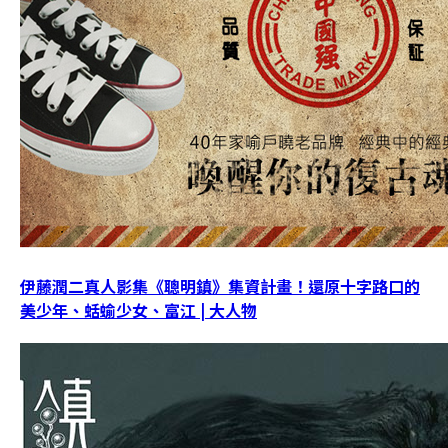
伊藤潤二真人影集《聰明鎮》集資計畫！還原十字路口的
美少年、蛞蝓少女、富江 | 大人物