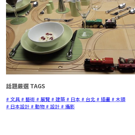
話題嚴選
TAGS
# 文具
# 藝術
# 展覽
# 建築
# 日本
# 台北
# 插畫
# 木頭
# 日本設計
# 動物
# 設計
# 攝影