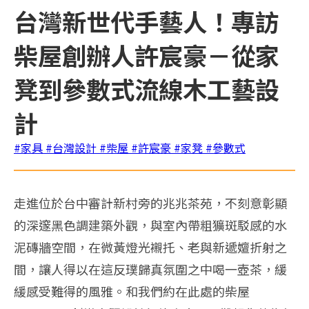
台灣新世代手藝人！專訪
柴屋創辦人許宸豪－從家
凳到參數式流線木工藝設
計
#家具
#台灣設計
#柴屋
#許宸豪
#家凳
#參數式
走進位於台中審計新村旁的兆兆茶苑，不刻意彰顯
的深邃黑色調建築外觀，與室內帶粗獷斑駁感的水
泥磚牆空間，在微黃燈光襯托、老與新遞嬗折射之
間，讓人得以在這反璞歸真氛圍之中喝一壺茶，緩
緩感受難得的風雅。和我們約在此處的柴屋