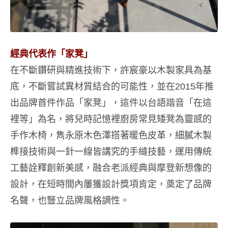
經典代表作「家凳」
在不斷鑽研與精進技術下，許宸豪以木製家具為基
底，不斷嘗試異材質結合的可能性，並在2015年推
出品牌首件作品「家凳」，這件以台語諧音「在這
裡等」為名，將兒時記憶裡廚房常見矮凳為靈感的
手作木椅，雋永原木色澤搭著暖色皮革，細膩木製
榫接技術與一針一線皆講究的手縫技藝，運用傳統
工藝詮釋創新美感，融合老派經典與摩登新想像的
設計，在短時間內屢獲設計獎項肯定，奠定了品牌
名聲，也豎立品牌風格調性。