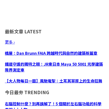
最新文章
LATEST
更多 ›
橋屋：Dan Brunn FAIA 跨越時代與自然的建築新篇章
鐵道守護的獨特之眼：JR東日本 Maya 50 5001 光學建築
限界測定車
【大人物每日一圖】風馳電掣：土耳其草原上的生命狂舞
今日最夯
TRENDING
右腦控制什麼？別再誤解了！5 個關於左右腦功能的科學