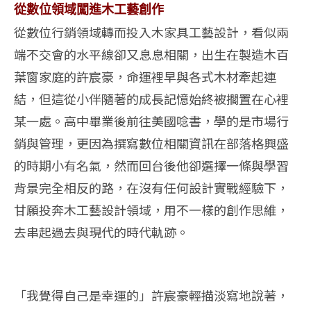
從數位領域闖進木工藝創作
從數位行銷領域轉而投入木家具工藝設計，看似兩
端不交會的水平線卻又息息相關，出生在製造木百
葉窗家庭的許宸豪，命運裡早與各式木材牽起連
結，但這從小伴隨著的成長記憶始終被擱置在心裡
某一處。高中畢業後前往美國唸書，學的是市場行
銷與管理，更因為撰寫數位相關資訊在部落格興盛
的時期小有名氣，然而回台後他卻選擇一條與學習
背景完全相反的路，在沒有任何設計實戰經驗下，
甘願投奔木工藝設計領域，用不一樣的創作思維，
去串起過去與現代的時代軌跡。
「我覺得自己是幸運的」許宸豪輕描淡寫地說著，