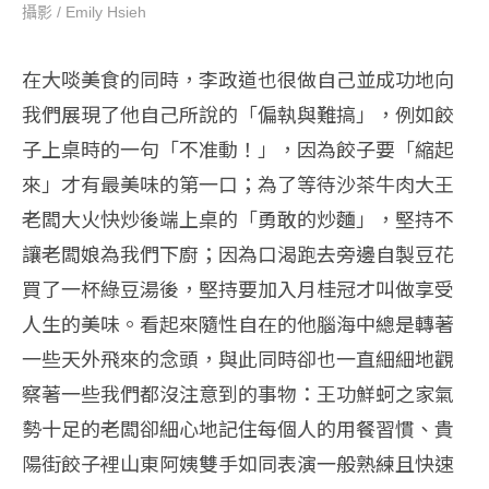
攝影 / Emily Hsieh
在大啖美食的同時，李政道也很做自己並成功地向
我們展現了他自己所說的「偏執與難搞」，例如餃
子上桌時的一句「不准動！」，因為餃子要「縮起
來」才有最美味的第一口；為了等待沙茶牛肉大王
老闆大火快炒後端上桌的「勇敢的炒麵」，堅持不
讓老闆娘為我們下廚；因為口渴跑去旁邊自製豆花
買了一杯綠豆湯後，堅持要加入月桂冠才叫做享受
人生的美味。看起來隨性自在的他腦海中總是轉著
一些天外飛來的念頭，與此同時卻也一直細細地觀
察著一些我們都沒注意到的事物：王功鮮蚵之家氣
勢十足的老闆卻細心地記住每個人的用餐習慣、貴
陽街餃子裡山東阿姨雙手如同表演一般熟練且快速