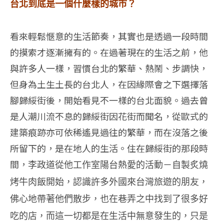
台北到底是一個什麼樣的城市？
看來輕鬆愜意的生活節奏，其實也是透過一段時間
的摸索才逐漸擁有的。在過著現在的生活之前，他
與許多人一樣，習慣台北的繁華、熱鬧、步調快，
但身為土生土長的台北人，在因緣際會之下選擇落
腳歸綏街後，開始看見不一樣的台北面貌。過去曾
是人潮川流不息的歸綏街因花街而聞名，從歐式的
建築痕跡亦可依稀遙見過往的繁華，而在沒落之後
所留下的，是在地人的生活。住在歸綏街的那段時
間，
李政道從他工作室陽台熱愛的活動－自製炙燒
烤牛肉飯開始，認識許多外國來台灣旅遊的朋友
，
佛心地帶著他們散步，
也在巷弄之中找到了很多好
吃的店，而這一切都是在生活中無意發生的，只是