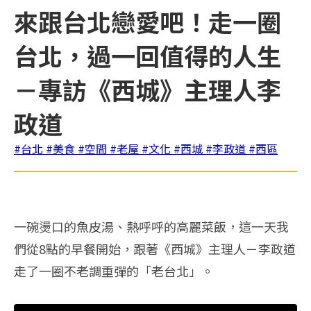
來跟台北戀愛吧！走一圈
台北，過一回值得的人生
－專訪《西城》主理人李
政道
#台北
#美食
#空間
#老屋
#文化
#西城
#李政道
#西區
一碗燙口的魚皮湯、熱呼呼的高麗菜飯，這一天我
們從8點的早餐開始，跟著《西城》主理人－李政道
走了一圈不老調重彈的「老台北」。