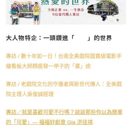
大人物特企：一頭鑽進「 」的世界
專訪 / 數十年如一日！台南全美戲院國寶級電影手
繪看板大師顏振發一甲子的「畫」途
專訪 / 老戲院文化的守護者與新世代傳人：全美戲
院主理人吳俊誠經理
專訪／就是喜歡可愛不行嗎？談談那些你以為簡單
的「可愛」— 福福好創意 Gia 洪佳祺