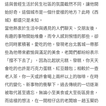
這與曾經生活於民生社區的氛圍截然不同，讓他開
始好奇，這個城市是一個什麼樣的地方？此時《西
城》都還只是未知。
當他熱衷於生活中與遇見的人們聊天、交朋友後，
有趣的事物開始堆疊，而令人感到惋惜的那些，卻
也同時累積著。愛吃的他，發現老台北舊城一帶那
些為他帶來歡愉與滿足的美食，老闆們都紛紛表示
「撐不下去了」，因為比起狀元糕、發糕，你天天
會吃的也許是巧克力蛋糕、紅豆麵包；相較於一壺
老人茶，你一天或許會喝上兩杯以上的咖啡，在時
代的變化、新事物的衝擊下，過去傳統的一切逐漸
被取代甚至遺忘，無論小至美食或大至街區房舍，
而這樣的想法，在一間柑仔店的老闆娘－趙玉蘭奶