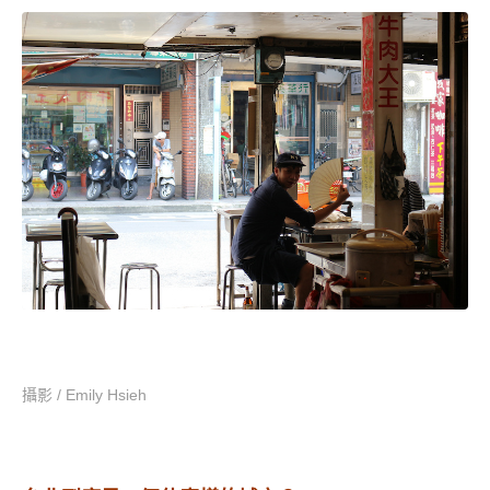
攝影 / Emily Hsieh