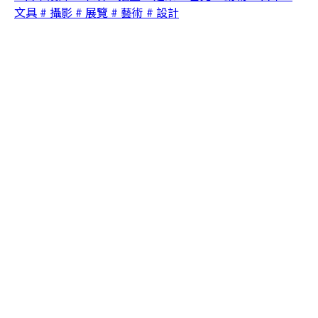
文具
# 攝影
# 展覽
# 藝術
# 設計