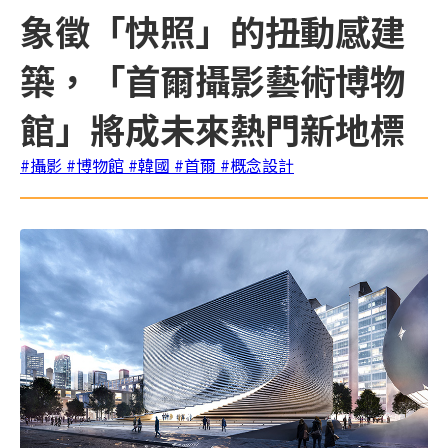
象徵「快照」的扭動感建
築，「首爾攝影藝術博物
館」將成未來熱門新地標
#攝影
#博物館
#韓國
#首爾
#概念設計