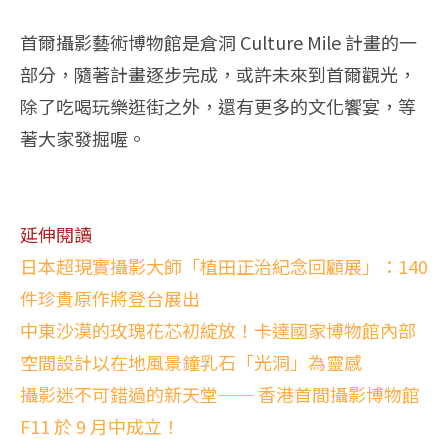
首爾攝影藝術博物館是倉洞 Culture Mile 計畫的一
部分，隨著計畫逐步完成，或許未來到首爾觀光，
除了吃喝玩樂逛街之外，還有更多的文化饗宴，等
著大家發掘喔。
延伸閱讀
日本超現實攝影大師「植田正治紀念回顧展」：140
件珍貴原作將登台展出
中東沙漠的玫瑰花芯初綻放！卡達國家博物館內部
空間設計以在地風景鐘乳石「光洞」為靈感
攝影迷不可錯過的新天堂── 香港首間攝影博物館
F11 於 9 月中成立！