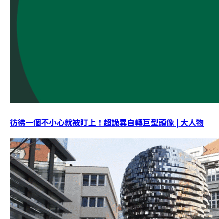
彷彿一個不小心就被盯上！超詭異自轉巨型頭像 | 大人物