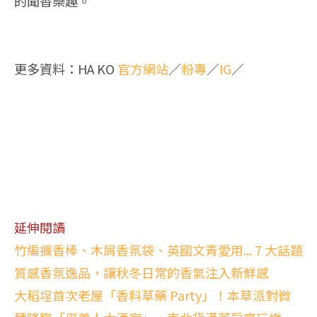
的聞香樂趣。
更多資料：HA KO
官方網站
／
粉專
／
IG
／
延伸閱讀
竹編擴香棒、木屑香氛袋、英國文青愛用... 7 大話題
質感香氛逸品，讓秋冬日常的香氣注入新鮮感
大稻埕首次老屋「香料草藥 Party」！本草派對微