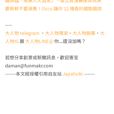
醺降臨「黑美人大酒家」，南北貨漢藥房齊玩樂
要新鮮不要浪費！Occo 讓你 12 種香料隨取隨用
----
大人物 telegram
、
大人物噗浪
、
大人物臉書
、
大
人物IG
跟
大人物LINE@
你....還沒加嗎？
若想分享創意或新聞訊息，歡迎寄至
daman@funmakr.com
------本文經授權引用自友站
Japaholic
------