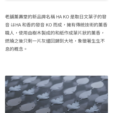
老舖薰壽堂的新品牌名稱 HA KO 是取日文葉子的發
音 はHA 和香的發音 KO 而成，擁有傳統技術的薰香
職人，使用由樹木製成的和紙作成葉片狀的薰香，
燃燒之後只剩一片灰燼回歸到大地，象徵著生生不
息的概念。