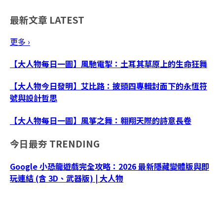
最新文章
LATEST
更多 ›
【大人物每日一圖】風馳電掣：土耳其草原上的生命狂舞
【大人物今日發明】艾比路：披頭四專輯封面下的永恆符
號與設計哲思
【大人物每日一圖】風箏之舞：翱翔天際的詩意長卷
今日最夯
TRENDING
Google 小恐龍遊戲完全攻略：2026 最新隱藏變體版與即
玩連結 (含 3D、武器版) | 大人物