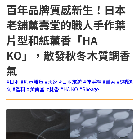
百年品牌質感新生！日本
老舖薰壽堂的職人手作葉
片型和紙薰香「HA
KO」，散發秋冬木質調香
氣
#日本
#創意雜貨
#天然
#日本旅遊
#伴手禮
#薰香
#S編選
文
#香料
#薰壽堂
#焚香
#HA KO
#Sheage