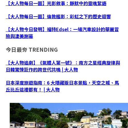
【大人物每日一圖】光影敘事：靜默中的靈魂絮語
【大人物每日一圖】倫敦艦影：彩虹之下的歷史迴響
【大人物今日發明】福特Edsel：一場汽車設計的華麗冒
險與淒美謝幕
今日最夯
TRENDING
【大人物追劇】《氣體人第一號》：南方之星經典旋律與
日韓驚悚巨作的跨世代共鳴 | 大人物
日本深度旅遊指南：6 大隱藏版日本景點，天空之城、馬
丘比丘這裡都有！ | 大人物