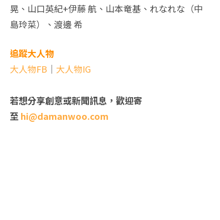
晃、山口英紀+伊藤 航、山本竜基、れなれな（中
島玲菜）、渡邊 希
追蹤大人物
大人物FB
｜
大人物IG
若想分享創意或新聞訊息，歡迎寄
至
hi@damanwoo.com