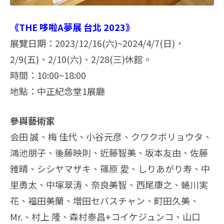
《THE 哆啦A夢展 台北 2023》
展覽日期：2023/12/16(六)~2024/4/7(日)，
2/9(五)、2/10(六)、2/28(三)休館。
時間：10:00~18:00
地點：中正紀念堂1展廳
參與藝術家
会田 誠、梅 佳代、小谷元彦、クワクボリョウタ、
鴻池朋子、後藤映則、近藤智美、坂本友由、佐藤
雅晴、シシヤマザキ、篠原 愛、しりあがり寿、中
里勇太、中塚翠涛、奈良美智、西尾康之、蜷川実
花、福田美蘭、増田セバスチャン、町田久美、
Mr.、村上 隆、森村泰昌+コイケジュンコ、山口