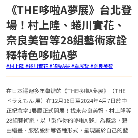
《THE哆啦A夢展》台北登
場！村上隆、蜷川實花、
奈良美智等28組藝術家詮
釋特色哆啦A夢
#村上隆
#蜷川實花
#哆啦A夢
#看展覽
#奈良美智
在日本巡迴多年舉辦的《THE哆啦A夢展》（THE
ドラえもん 展）在12月16日至2024年4月7日於中
正紀念堂1展廳正式開展！找來奈良美智、村上隆等
28組藝術家，以「製作你的哆啦A 夢」為概念，藉
由繪畫、服裝設計等各種形式，呈現屬於自己的藍