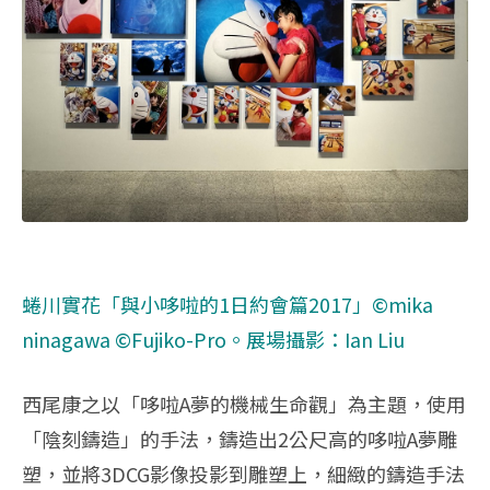
蜷川實花「與小哆啦的1日約會篇2017」©mika
ninagawa ©Fujiko-Pro。
展場攝影：Ian Liu
西尾康之以「哆啦A夢的機械生命觀」為主題，使用
「陰刻鑄造」的手法，鑄造出2公尺高的哆啦A夢雕
塑，並將3DCG影像投影到雕塑上，細緻的鑄造手法