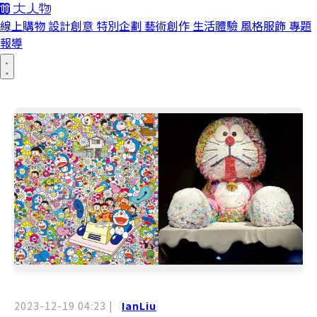
線上購物
設計創意
特別企劃
藝術創作
生活體驗
風格服飾
專題
報導
2023-12-19 04:23
|
IanLiu