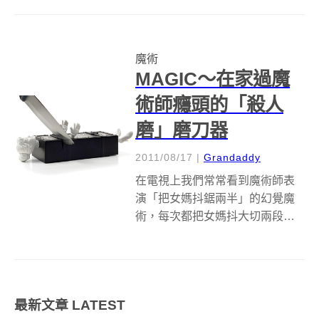
具！ 這款戒指裡面內藏一段約2吋
長的迷你鋸子，這鋸子除了可以
割斷繩索或束線帶以外，它的結
魔術
構更是被設計用來可以解開單...
MAGIC～在家過魔
術師癮頭的「殺人
磨」磨刀器
2011/08/17
|
Grandaddy
在電視上我們常常看到魔術師表
演「把女媽抖鋸兩半」的幻覺魔
術，每次都把女媽抖大切兩段絲
毫看不出破綻，讓人看的目瞪口
呆、大呼神奇，節目最後都會打
上「叔叔有練過，小朋友在家不
要學」的警語，但是大人物發現
最新文章
LATEST
一個有趣的設計「殺人磨磨刀