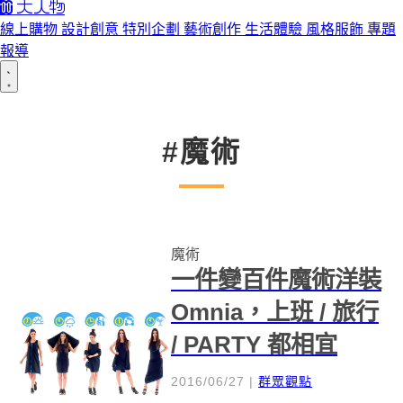
線上購物
設計創意
特別企劃
藝術創作
生活體驗
風格服飾
專題
報導
#魔術
魔術
一件變百件魔術洋裝
Omnia，上班 / 旅行
/ PARTY 都相宜
2016/06/27
|
群眾觀點