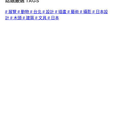
話題嚴選
TAGS
# 展覽
# 動物
# 台北
# 設計
# 插畫
# 藝術
# 攝影
# 日本設
計
# 木頭
# 建築
# 文具
# 日本