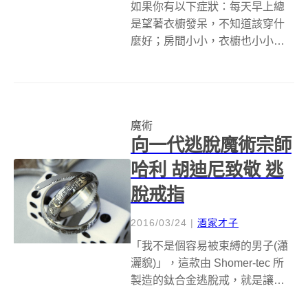
如果你有以下症狀：每天早上總
是望著衣櫥發呆，不知道該穿什
麼好；房間小小，衣櫥也小小，
放不下太多衣服；白天要上班，
晚上要運動、要赴約、要
PARTY，總為了要帶一大包替換
衣服而煩心；旅行時，最討厭行
魔術
李箱不夠大，不夠裝戰利品與伴
向一代逃脫魔術宗師
手禮。那麼，你一...
哈利 胡迪尼致敬 逃
脫戒指
2016/03/24
|
酒家才子
「我不是個容易被束縛的男子(瀟
灑貌)」，這款由 Shomer-tec 所
製造的鈦合金逃脫戒，就是讓你
在關鍵時刻可以派得上場的工