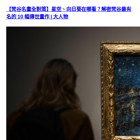
【梵谷名畫全對策】星空、向日葵在哪看？解密梵谷最有
名的 10 幅傳世畫作 | 大人物