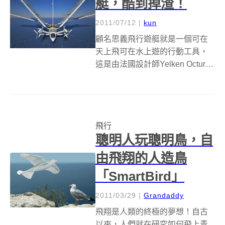
艇，酷到掉渣！
2011/07/12
|
kun
顧名思義飛行遊艇就是一個可在
天上飛可在水上遊的行動工具，
這是由法國設計師Yelken Octuri
設計的一個創新遊艇。這個三體
Octuri飛行遊艇長47英尺，有二個
主要的甲板，遊艇內分為上下二
層，下層設有一個主臥室，洗手
飛行
間，廚房外加一個儲藏...
聰明人玩聰明鳥，自
由飛翔的人造鳥
「SmartBird」
2011/03/29
|
Grandaddy
飛翔是人類的終極的夢想！自古
以來，人們就在研究如何飛上青