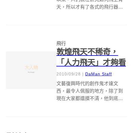
天，所以才有了各式的飛行器，
有了飛行器之後，沒想到人們還
不滿足，還要製作自己會飛的人
造鳥！最近國外就有廠商設計了
可以自行飛行的人造鳥
飛行
「SmartBird」，雖然是假鳥但飛
敦煌飛天不稀奇，
起來可是跟真的...
「人力飛天」才夠看
2010/09/28
|
DaMan Staff
文藝復興時代的創作鬼才達文
西，最令人佩服的地方，除了到
現在大家都還摸不清，他到底在
畫作、雕像裡藏了幾個秘密外，
更包括科技演進了一千多年後，
居然證明了許多他在當時看似天
馬行空的點子，其實是真的可