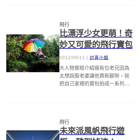
仍有一些差異，心中依舊渴望能
和鳥兒在雲朵間玩捉迷藏，希望
能呼吸到高處的清新空氣。現
飛行
在，好消息已經在路上了，等待
比漂浮少女更萌！奇
你跟它相遇！ 白俄...
妙又可愛的飛行寶包
2012/08/11
|
討喜小姐
大人物曾經介紹過有位老兄因為
太想說服老婆讓他買新腳架，就
把自己家裡的寶包拍成一系列騰
空漂浮照，這位叫做&nbsp;Pat
David&nbsp;的天才老爸，還把寶
包漂浮照片的漂浮秘密不吝嗇不
藏私的分享給大家。 而國外的一
飛行
位攝影「Rachel...
未來派風帆飛行遊