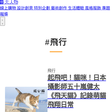
線上購物
設計創意
特別企劃
藝術創作
生活體驗
風格服飾
專題
報導
#飛行
飛行
起飛吧！貓咪！日本
攝影師五十嵐健太
《飛天貓》記錄萌貓
飛翔日常