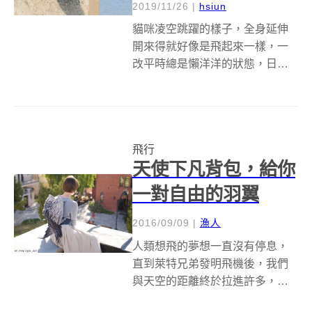
2019/11/26
|
hsiun
貓咪凌空跳躍的樣子，全身延伸
開來得就好像是飛起來一樣，一
改平時總是懶洋洋的狀態，日本
攝影師五十嵐健走訪日本各地，
捕捉貓星人騰空跳躍的一瞬間，
那英氣煥發的姿態有如吃了飛行
寶石般神勇，而他也將這些貓星
飛行
人樣貌集結成《五十嵐健太攝影
天使下凡背包，給你
寫真集：飛天貓》...
一對自由的羽翼
2016/09/09
|
漁人
人類想飛的夢想一直沒有停息，
直到萊特兄弟發明飛機後，我們
與天空的距離終於拉進許多，然
而，飛機跟真正的「展翅高飛」