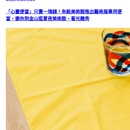
「心靈便當」只賣一塊錢！朱銘美術館推出藝術展專用便
當，邀你到金山逛夏夜美術館、看光雕秀