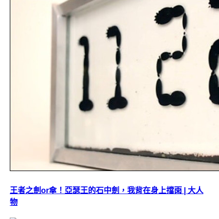
王者之劍or傘！亞瑟王的石中劍，我背在身上擋雨 | 大人
物