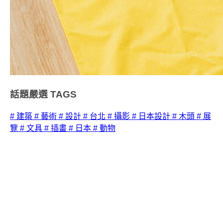
話題嚴選
TAGS
# 建築
# 藝術
# 設計
# 台北
# 攝影
# 日本設計
# 木頭
# 展
覽
# 文具
# 插畫
# 日本
# 動物