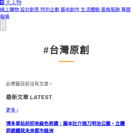
線上購物
設計創意
特別企劃
藝術創作
生活體驗
風格服飾
專題
報導
#台灣原創
此標籤目前沒有文章。
最新文章
LATEST
更多 ›
博多車站前迎來綠色奇蹟：藤本壯介操刀明治公園，立體
迴廊織就未來都市綠洲