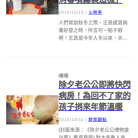
2018/12/13
|
火圈男
人們常說秋冬之際，正是感冒病
毒好發之時，所言可一點不假
啊！尤其是今年入冬以來，天氣
冷的不算太明顯，讓許多人都疏
忽了保暖與保健的重要任務，往
往是鋒面一來、氣溫一降，感冒
症狀就全都來報到。特別是每天
嘖嘖
需要出入辦公室、學校、捷運站
除夕老公公即將快閃
等公共場所的人們更...
病房！為回不了家的
孩子捎來年節溫暖
2018/10/31
|
群眾觀點
(封面來源：《除夕老公公禮物盒
計畫》集資頁面) 對大多數人來