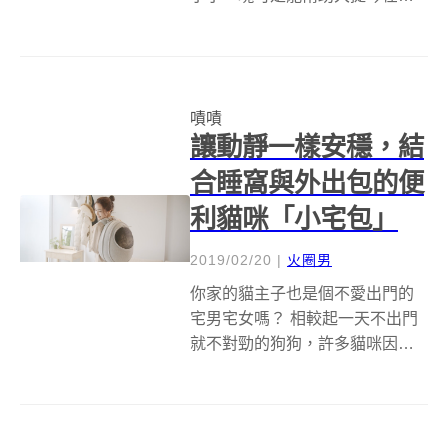
奏時不會滑動的配件，不可謂不
重要。但……你可能乎略的是，
這塊止滑墊可不只有止滑的效
果，更是會影響尾針，乃至整把
嘖嘖
大提琴的聲音傳導共鳴關鍵。 圖
讓動靜一樣安穩，結
片來源：大提琴家 ...
合睡窩與外出包的便
利貓咪「小宅包」
2019/02/20
|
火圈男
你家的貓主子也是個不愛出門的
宅男宅女嗎？ 相較起一天不出門
就不對勁的狗狗，許多貓咪因為
熟悉家中環境，或是生性較為膽
小，每次需要出門看醫生、洗澡
美容、交流聚會、年節返鄉，他
們總是對那陌生的外出包籠格外