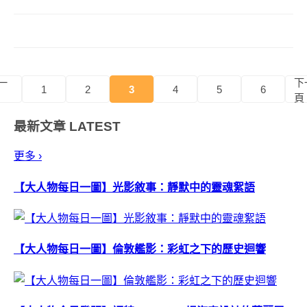
樣，每天變化菜色呢？ 就像飲料
有中杯大杯、薯條有大份小份，
「CubeeWood 魔術積木沙發」可
以隨著居住空間，變換成三人
座、...
一
下
1
2
3
4
5
6
頁
最新文章
LATEST
更多 ›
【大人物每日一圖】光影敘事：靜默中的靈魂絮語
【大人物每日一圖】倫敦艦影：彩虹之下的歷史迴響