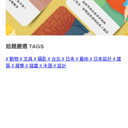
話題嚴選
TAGS
# 動物
# 文具
# 攝影
# 台北
# 日本
# 藝術
# 日本設計
# 建
築
# 展覽
# 插畫
# 木頭
# 設計