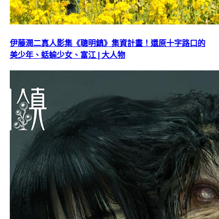
伊藤潤二真人影集《聰明鎮》集資計畫！還原十字路口的
美少年、蛞蝓少女、富江 | 大人物