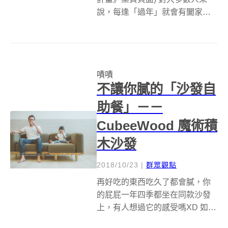
說，每逢「過年」就會有闔家團
圓吃飯的溫馨畫面，但在現實生
活中，有些身份是很難在年節期
間享受這種氛圍的——包括醫
護、警察、消防、餐飲服務業等
嘖嘖
專注工作的職人們，還有，必須
不讓你膩的「沙發自
留在醫院接受治...
助餐」－－
CubeeWood 魔術積
木沙發
2018/10/23
|
群眾觀點
再好吃的東西吃久了都會膩，你
的屁屁一年四季都坐在同款沙發
上，有人想過它的感受嗎XD 如果
家裡的沙發也能像吃自助餐一