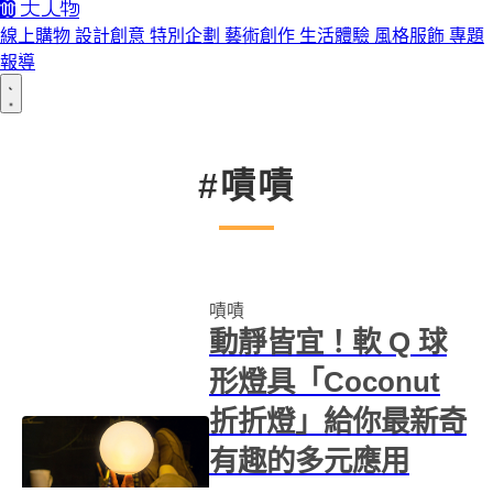
線上購物
設計創意
特別企劃
藝術創作
生活體驗
風格服飾
專題
報導
#嘖嘖
嘖嘖
動靜皆宜！軟 Q 球
形燈具「Coconut
折折燈」給你最新奇
有趣的多元應用