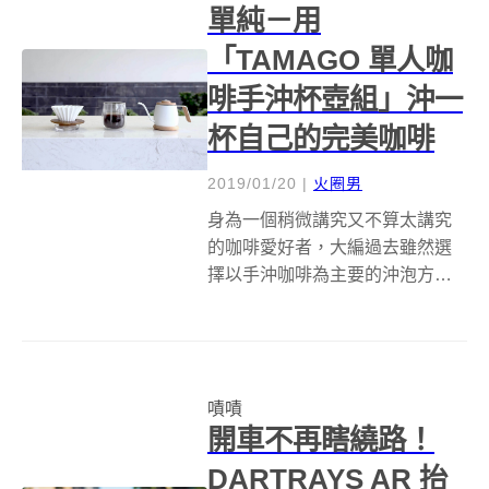
單純－用
「TAMAGO 單人咖
啡手沖杯壺組」沖一
杯自己的完美咖啡
2019/01/20
|
火圈男
身為一個稍微講究又不算太講究
的咖啡愛好者，大編過去雖然選
擇以手沖咖啡為主要的沖泡方
式，但卻是對手沖壺本身沒有太
多的研究，心想這不是濾杯架
著，濾紙與咖啡粉擺定位，熱水
倒下去就好了嗎？反正都差不多
嘖嘖
嘛～ 對不起.......！ 直到某天用上
開車不再瞎繞路！
朋友的...
DARTRAYS AR 抬