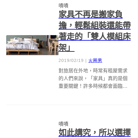
嘖嘖
的抗拒，只要一拿起來就躲到角
家具不再是搬家負
落，好說歹說抱...
擔，輕鬆組裝還能帶
著走的「雙人模組床
架」
2019/02/19
|
火圈男
對旅居在外地，時常有租屋需求
的人們來說，「家具」真的是個
重要關鍵！許多時候都會面臨到
房東準備的家具不合用，想買自
己的家具又得考慮再三，因為下
次搬家的時候，這家具到底是該
跟著走，還是就留在原地給房東
嘖嘖
呢？ 於是台灣設計團隊 走走家具
如此講究，所以選擇
GOGO ...