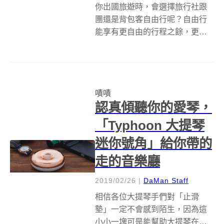
你出國旅遊時，會選擇旅行社跟
團還是背包客自由行呢？自由行
能享有更自由的行程之餘，更能
貼近當地生活。不過，來到一個
語言完全不通的國家，要是連英
語或比手劃腳都無法順利溝通
時，語言不通就成了很大的不
嘖嘖
便！也因為如此，而有了
認真傾聽你的愛琴，
Langogo 語音翻譯...
「Typhoon 大提琴
迷你號角」給你帶的
走的音樂廳
2019/02/26
|
DaMan Staff
相信各位大提琴手們對「止滑
墊」一定不會感到陌生，因為這
小小一塊可是能幫助大提琴在演