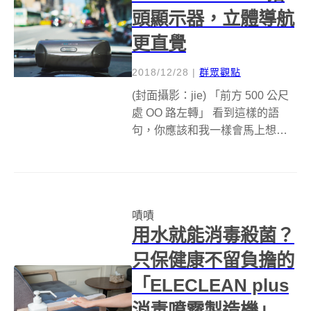
頭顯示器，立體導航
更直覺
2018/12/28
|
群眾觀點
(封面攝影：jie) 「前方 500 公尺
處 OO 路左轉」 看到這樣的語
句，你應該和我一樣會馬上想起
語音導航的機械女聲，但如果實
際去問開車的人 500 公尺還有多
遠，問 10 位可能就會得到 10 種
截然不同的答案： 「前面交叉路
嘖嘖
口」「再...
用水就能消毒殺菌？
只保健康不留負擔的
「ELECLEAN plus
消毒噴霧製造機」