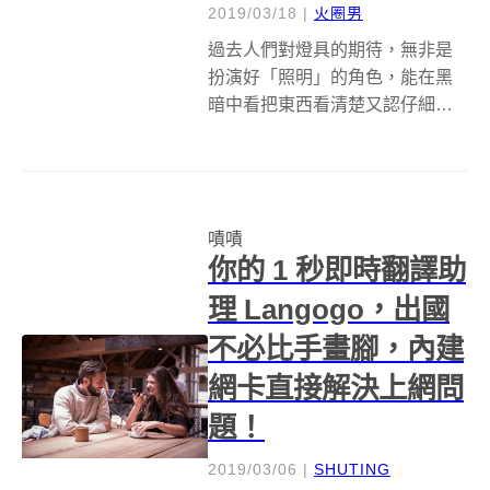
2019/03/18
|
火圈男
過去人們對燈具的期待，無非是
扮演好「照明」的角色，能在黑
暗中看把東西看清楚又認仔細，
就已經功德圓滿了。但現在可稍
有不同，燈具不只照明的本分要
盡好，還得顧及情境塑造、紓壓
放鬆、隨身攜帶等多種功能，甚
嘖嘖
至還要能適合水中玩樂，這……
你的 1 秒即時翻譯助
到底有誰能辦到啊...
理 Langogo，出國
不必比手畫腳，內建
網卡直接解決上網問
題！
2019/03/06
|
SHUTING