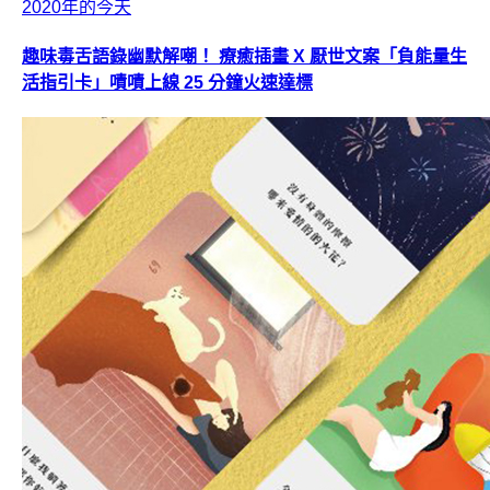
2020年的今天
趣味毒舌語錄幽默解嘲！ 療癒插畫 X 厭世文案「負能量生
活指引卡」嘖嘖上線 25 分鐘火速達標