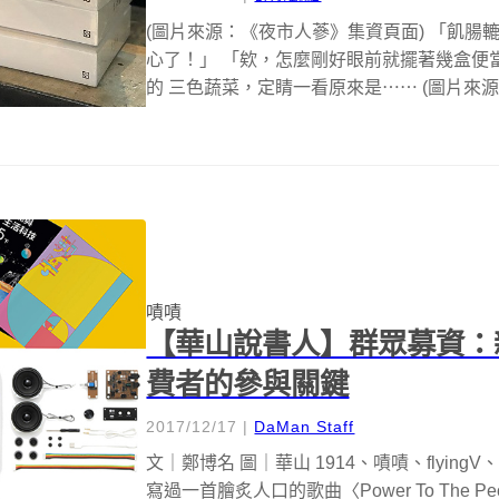
(圖片來源：《夜市人蔘》集資頁面) 「飢
心了！」 「欸，怎麼剛好眼前就擺著幾盒便
的 三色蔬菜，定睛一看原來是⋯⋯ (圖片來源：
嘖嘖
【華山說書人】群眾募資：
費者的參與關鍵
2017/12/17
|
DaMan Staff
文｜鄭博名 圖｜華山 1914、嘖嘖、flyin
寫過一首膾炙人口的歌曲〈Power To The