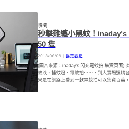
嘖嘖
秒擊難纏小黑蚊！inaday'
50 隻
2018/06/08
|
群眾觀點
(圖片來源：inaday's 閃充電蚊拍 集資
蚊液、捕蚊燈、電蚊拍⋯⋯，到大賣場選購各
果是在網路上看到一款電蚊拍可以集資百萬，可