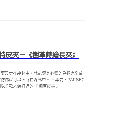
特皮夾－《樹革蒔繪長夾》
只要漫步在森林中，就能讓身心靈的負擔完全放
佛就可以沐浴在森林中。 三年前，PARSEC
柔軟木頭打造的『 樹革皮夾 』...