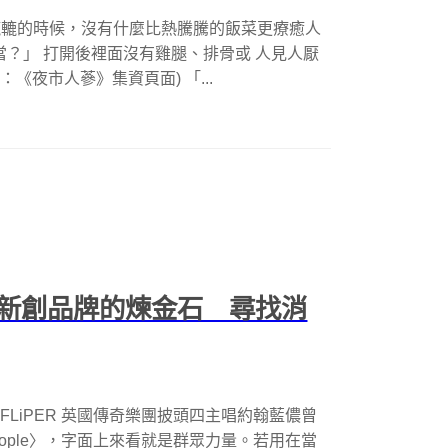
腸轆轆的時候，沒有什麼比熱騰騰的飯菜更療癒人
當？」 打開後裡面沒有雞腿、排骨或 人見人厭
《夜市人蔘》集資頁面) 「...
新創品牌的煉金石 尋找消
gV、FLiPER 英國傳奇樂團披頭四主唱約翰藍儂曾
 People〉，字面上來看就是群眾力量。若用在當