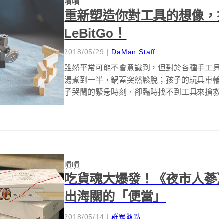
嘖嘖
重新塑造你對工具的想像，
LeBitGo！
2018/05/29
|
DaMan Staff
雖然平常可能不會意識到，但對於各種手工
湯煮到一半，鍋蓋突然鬆脫；孩子的玩具車
子哭鬧的緊急時刻，卻臨時找不到工具來搶救，
嘖嘖
吃貨魂大爆發！《夜市人蔘
出海關的「便當」
2018/05/14
|
群眾觀點