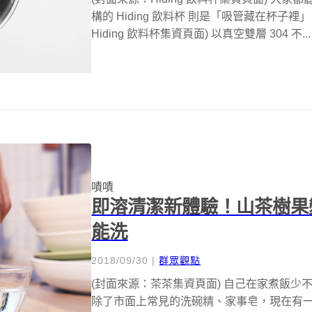
構的 Hiding 飲料杯 則是「吸管藏在杯子
Hiding 飲料杯集資頁面) 以真空雙層 304 不...
嘖嘖
即溶清潔新體驗！山茶樹果
能洗
2018/09/30
|
群眾觀點
(封面來源：茶茶集資頁面) 自己在家煮飯
除了市面上常見的洗碗精、家事皂，現在有一款