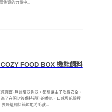
群眾集資的力量中...
ZY FOOD BOX 機能飼料
料箱集資頁面) 無論貓奴狗奴，都想讓主子吃得安全、
，為了在開封後保持飼料的香氣、口感與乾燥程
要是這飼料箱還能將毛孩...