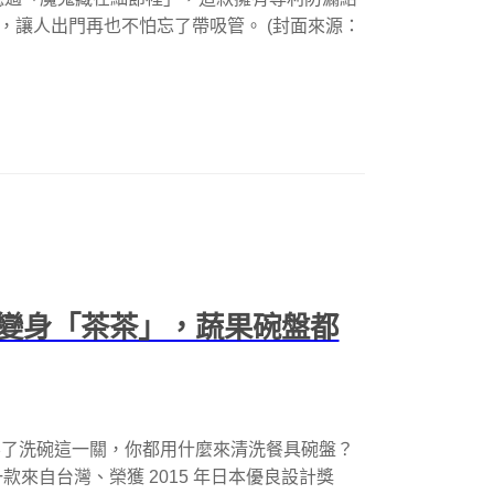
裡」，讓人出門再也不怕忘了帶吸管。 (封面來源：
變身「茶茶」，蔬果碗盤都
少不了洗碗這一關，你都用什麼來清洗餐具碗盤？
來自台灣、榮獲 2015 年日本優良設計獎