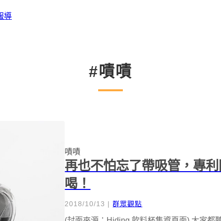
報導
#嘖嘖
嘖嘖
再也不怕忘了帶吸管，專利防漏
喝！
2018/10/13
|
群眾觀點
(封面來源：Hiding 飲料杯集資頁面) 