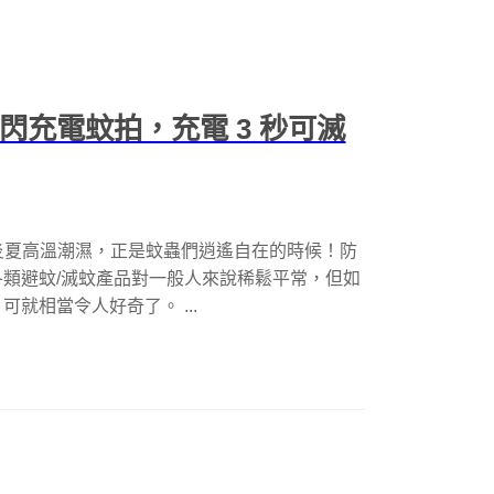
s 閃充電蚊拍，充電 3 秒可滅
頁面) 炎夏高溫潮濕，正是蚊蟲們逍遙自在的時候！防
類避蚊/滅蚊產品對一般人來說稀鬆平常，但如
就相當令人好奇了。 ...