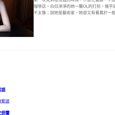
咖啡店。白白淨淨的她一襲OL的打扮，幾乎讓我
不太像；說她是藝術家，她卻又有著異於一般藝
絮語
史迴響