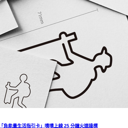
「負能量生活指引卡」嘖嘖上線 25 分鐘火速達標