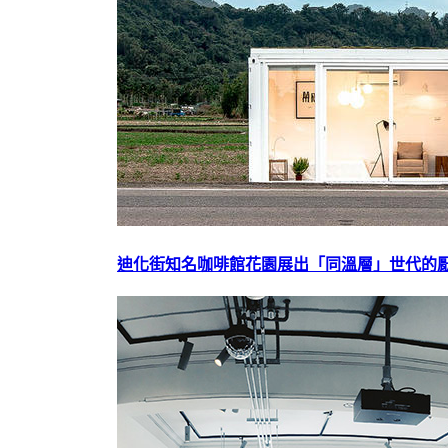
迪化街知名咖啡館花園展出「同溫層」世代的厭