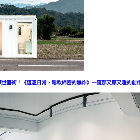
世藝術！《恆溫日常，鬆軟綿密的爆炸》一窺那又厚又暖的創作日