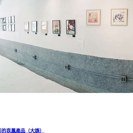
形的哀鳳產品（大誤）