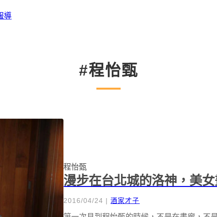
報導
#程怡甄
程怡甄
漫步在台北城的洛神，美女
2016/04/24
|
酒家才子
第一次見到程怡甄的時候，不是在畫廊，不