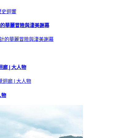
計的華麗冒險與淒美謝幕
 | 大人物
人物