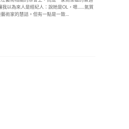
以為來人是經紀人：說她是OL，嗯......氣質
術家的慧詰。但有一點是一致...