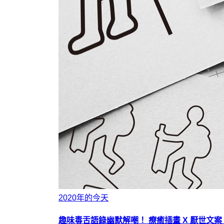
2020年的今天
趣味毒舌語錄幽默解嘲！ 療癒插畫 X 厭世文案