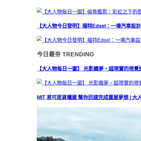
【大人物今日發明】福特Edsel：一場汽車設
今日最夯
TRENDING
【大人物每日一圖】 光影織夢，超現實的視覺迴廊
MIT 易可居貨櫃屋 幫你迅速完成蓋屋夢想 | 大