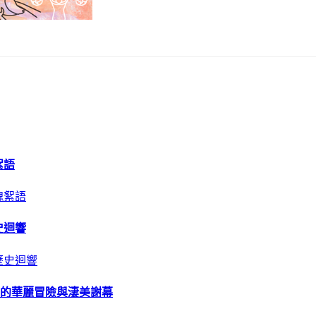
絮語
史迴響
計的華麗冒險與淒美謝幕