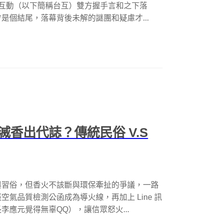
灣互動（以下簡稱台互）雙方握手言和之下落
是個結尾，落幕背後未解的謎團和疑慮才...
香出代誌？傳統民俗 V.S
與習俗，但香火不該斷與環保牽扯的爭議，一路
氣品質檢測公函成為導火線，再加上 Line 訊
應元覺得無辜QQ），讓信眾怒火...