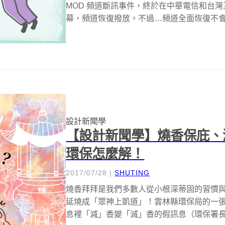
MOD 頻道斷訊事件，終於在中華電信和台
幕，頻道恢復撥放。不過…頻道全面恢復不會
設計新聞學
【設計新聞學】燒香保庇、滅
環保怎麼解！
2017/07/28
|
SHUTING
燒香拜拜是我們多數人從小根深蒂固的習慣
延燒成「眾神上凱道」！雲林縣環保局的一張空
息裡「減」香變「滅」香的假訊息（環保署長李