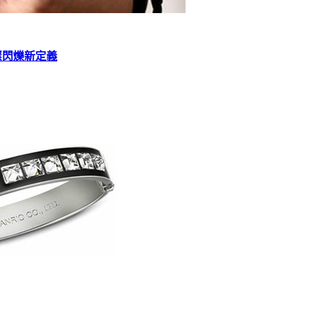
愛璀璨閃爍新定義