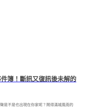
事件簿！斷訊又復訊後未解的
哀號聲是不是也出現在你家呢？鬧得滿城風雨的