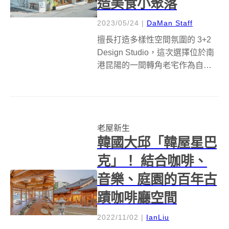
造美食小聚落
2023/05/24
|
DaMan Staff
擅長打造多樣性空間氛圍的 3+2
Design Studio，這次選擇位於南
港昆陽的一間轉角老宅作為自家
辦公室空間，並結合咖廢人Goro
Goro Coffee 、山海豆花與大麗士
可麗餅三間截然不同的餐飲美
食，打造一處如同日系雜貨的小
老屋新生
型聚落...
韓國大邱「韓屋星巴
克」！ 結合咖啡、
音樂、庭園的百年古
蹟咖啡廳空間
2022/11/02
|
IanLiu