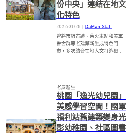
份中央」連結在地文
化特色
2022/01/28
|
DaMan Staff
曾將市級古蹟、舊火車站和美軍
眷舍群等老建築新生成特色門
市，多次結合在地人文打造獨特
建物的星巴克，又迎來了以穀倉
改建的嘉義「中埔穀倉」，以及
以中港溪為靈感而建的苗栗「頭
份中央」兩間全新門市！ 首間以
老屋新生
穀倉改建的嘉義「中埔穀倉門
桃園「逸光幼兒園」
市」 星巴克將位於...
美感學習空間！國軍
福利站舊建築變身光
影幼稚園、社區圖書