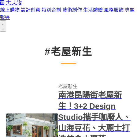
線上購物
設計創意
特別企劃
藝術創作
生活體驗
風格服飾
專題
報導
#老屋新生
老屋新生
南港昆陽街老屋新
生！3+2 Design
Studio攜手咖廢人、
山海豆花、大麗士打