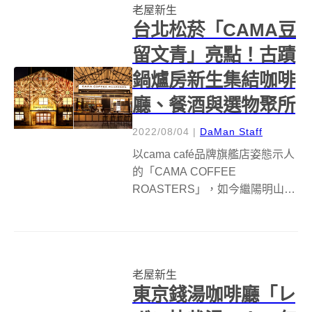
老屋新生
物的共享示範空間「環時好
台北松菸「CAMA豆
室」，為嘉義這座剛剛好...
留文青」亮點！古蹟
鍋爐房新生集結咖啡
廳、餐酒與選物聚所
2022/08/04
|
DaMan Staff
以cama café品牌旗艦店姿態示人
的「CAMA COFFEE
ROASTERS」，如今繼陽明山
「豆留森林」後，二號旗艦店
「CAMA COFFEE ROASTERS
豆留文青」選址台北松山文創園
區鍋爐房，將松菸老古蹟改造為
老屋新生
特色咖啡空間，更同...
東京錢湯咖啡廳「レ