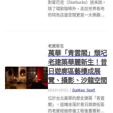
對星巴克（Starbucks）迷來說，
除了啜飲咖啡外，走訪世界各地
的特色店面空間更是一大樂趣，
倘若你同時也是韓劇迷，那麼位
於韓國大邱，在這座藝術文化之
城中﹑由百年韓屋空間改造而成
的大邱鐘路古蹟門市（스타벅스
老屋新生
대구종로고택점），則讓你有種穿
萬華「青雲閣」頹圮
越...
老建築華麗新生！昔
日遊廓區藝樓成展
覽、攝影、沙龍空間
2022/10/21
|
DaMan Staff
位於台北萬華的歷史建築「青雲
閣」，這幢坐落於昔日遊廓街區
的老屋經過修復工程後重獲新