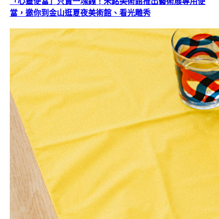
「心靈便當」只賣一塊錢！朱銘美術館推出藝術展專用便
當，邀你到金山逛夏夜美術館、看光雕秀