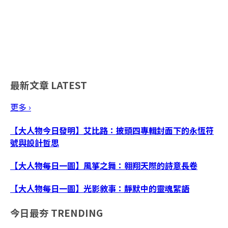
最新文章
LATEST
更多 ›
【大人物今日發明】艾比路：披頭四專輯封面下的永恆符
號與設計哲思
【大人物每日一圖】風箏之舞：翱翔天際的詩意長卷
【大人物每日一圖】光影敘事：靜默中的靈魂絮語
今日最夯
TRENDING