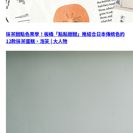
抹茶甜點色票學！板橋「點點甜甜」推結合日本傳統色的
12款抹茶蛋糕、泡芙 | 大人物