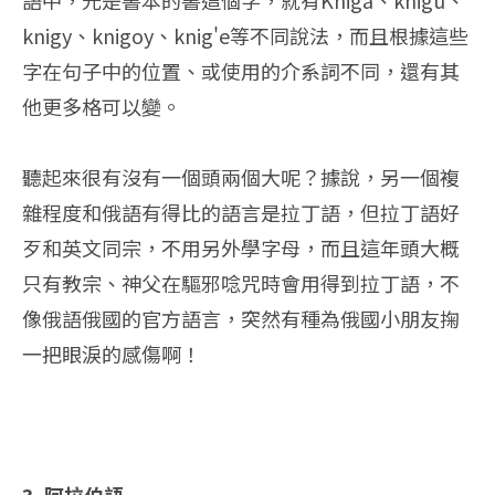
語中，光是書本的書這個字，就有Kniga、knigu、
knigy、knigoy、knig'e等不同說法，而且根據這些
字在句子中的位置、或使用的介系詞不同，還有其
他更多格可以變。
聽起來很有沒有一個頭兩個大呢？據說，另一個複
雜程度和俄語有得比的語言是拉丁語，但拉丁語好
歹和英文同宗，不用另外學字母，而且這年頭大概
只有教宗、神父在驅邪唸咒時會用得到拉丁語，不
像俄語俄國的官方語言，突然有種為俄國小朋友掬
一把眼淚的感傷啊！