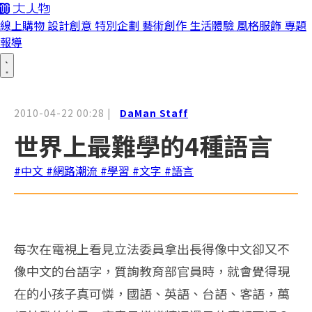
線上購物
設計創意
特別企劃
藝術創作
生活體驗
風格服飾
專題
報導
2010-04-22 00:28
|
DaMan Staff
世界上最難學的4種語言
#中文
#網路潮流
#學習
#文字
#語言
每次在電視上看見立法委員拿出長得像中文卻又不
像中文的台語字，質詢教育部官員時，就會覺得現
在的小孩子真可憐，國語、英語、台語、客語，萬