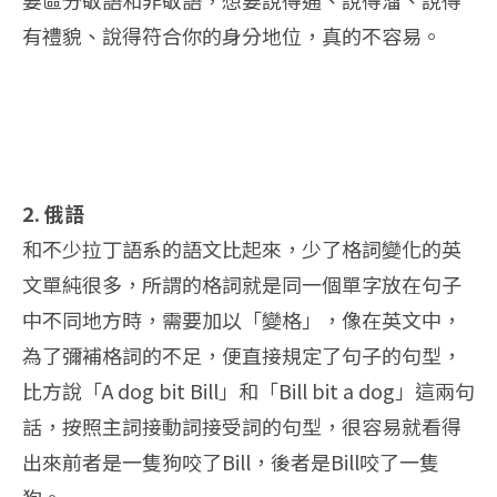
要區分敬語和非敬語，想要說得通、說得溜、說得
有禮貌、說得符合你的身分地位，真的不容易。
2. 俄語
和不少拉丁語系的語文比起來，少了格詞變化的英
文單純很多，所謂的格詞就是同一個單字放在句子
中不同地方時，需要加以「變格」，像在英文中，
為了彌補格詞的不足，便直接規定了句子的句型，
比方說「A dog bit Bill」和「Bill bit a dog」這兩句
話，按照主詞接動詞接受詞的句型，很容易就看得
出來前者是一隻狗咬了Bill，後者是Bill咬了一隻