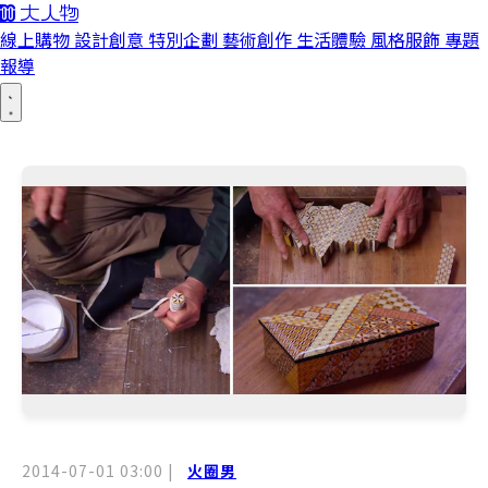
線上購物
設計創意
特別企劃
藝術創作
生活體驗
風格服飾
專題
報導
2014-07-01 03:00
|
火圈男