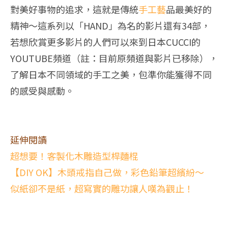
對美好事物的追求，這就是傳統
手工藝
品最美好的
精神～這系列以「HAND」為名的影片還有34部，
若想欣賞更多影片的人們可以來到日本CUCCI的
YOUTUBE頻道（註：目前原頻道與影片已移除），
了解日本不同領域的手工之美，包準你能獲得不同
的感受與感動。
延伸閱讀
超想要！客製化木雕造型桿麵棍
【DIY OK】木頭戒指自己做，彩色鉛筆超繽紛～
似紙卻不是紙，超寫實的雕功讓人嘆為觀止！