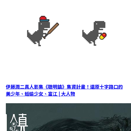
伊藤潤二真人影集《聰明鎮》集資計畫！還原十字路口的
美少年、蛞蝓少女、富江 | 大人物