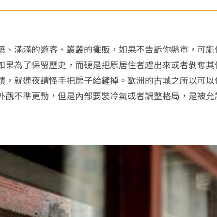
築、滿滿的遊客、叢叢的攤販，如果不告訴你縣市，可能
如果為了保留歷史，而硬是把原居住者趕出來或者剝奪其
蹟，就連夜請怪手把房子給鏟掉。歐洲的古城之所以可以
外觀不準更動，但是內部要裝冷氣或者調整格局，是被允