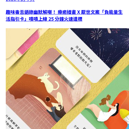
趣味毒舌語錄幽默解嘲！ 療癒插畫 X 厭世文案「負能量生
活指引卡」嘖嘖上線 25 分鐘火速達標