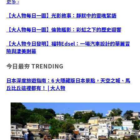
更多 ›
【大人物每日一圖】光影敘事：靜默中的靈魂絮語
【大人物每日一圖】倫敦艦影：彩虹之下的歷史迴響
【大人物今日發明】福特Edsel：一場汽車設計的華麗冒
險與淒美謝幕
今日最夯
TRENDING
日本深度旅遊指南：6 大隱藏版日本景點，天空之城、馬
丘比丘這裡都有！ | 大人物