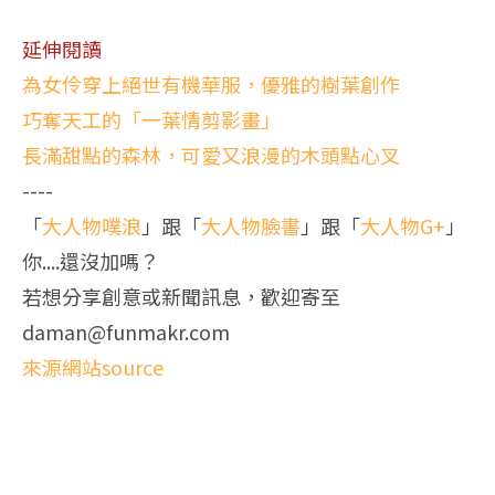
延伸閱讀
為女伶穿上絕世有機華服，優雅的樹葉創作
巧奪天工的「一葉情剪影畫」
長滿甜點的森林，可愛又浪漫的木頭點心叉
----
「
大人物噗浪
」跟「
大人物臉書
」跟「
大人物G+
」
你....還沒加嗎？
若想分享創意或新聞訊息，歡迎寄至
daman@funmakr.com
來源網站source