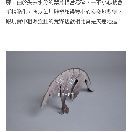
廓，由於失去水分的葉片相當易碎，一不小心就會
折損脆化，所以每片雕塑都得被小心奕奕地對待，
跟現實中粗曠強壯的荒野猛獸相比真是天差地遠！