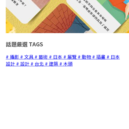
話題嚴選
TAGS
# 攝影
# 文具
# 藝術
# 日本
# 展覽
# 動物
# 插畫
# 日本
設計
# 設計
# 台北
# 建築
# 木頭