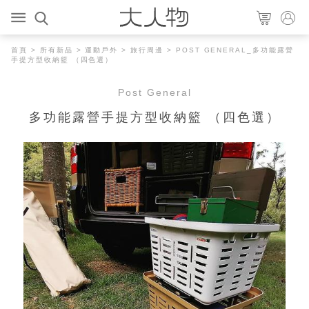
首頁
>
所有新品
>
運動戶外
>
旅行周邊
> POST GENERAL_多功能露營
手提方型收納籃 （四色選）
Post General
多功能露營手提方型收納籃 （四色選）